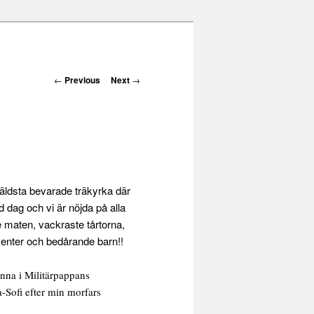
Post navigation
←
Previous
Next
→
s äldsta bevarade träkyrka där
 dag och vi är nöjda på alla
e maten, vackraste tårtorna,
senter och bedårande barn!!
vinna i Militärpappans
a-Sofi efter min morfars