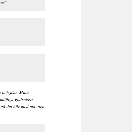
rna!"
a och fika. Mina
 möjliga godsaker!
e på det här med mat och