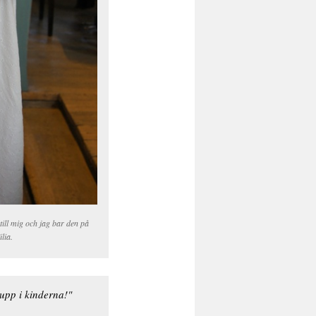
till mig och jag bar den på
lia.