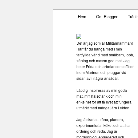
Main menu
Mamma, militär och märkbar
Hem
Om Bloggen
Träni
Skip to primary content
Militärmamma
Det är jag som är Militärmamman!
Här får du hänga med i min
fartfyllda värld med småbarn, jobb,
träning och massa god mat. Jag
heter Frida och arbetar som officer
inom Marinen och pluggar vid
sidan av i några år sådär.
Låt dig inspireras av min goda
mat, mitt hälsotänk och min
enkelhet för att få livet att fungera
utmärkt med många järn i elden!
Jag älskar att träna, planera,
experimentera i köket och att ha
ordning och reda. Jag är
morgonpigg, engagerad och