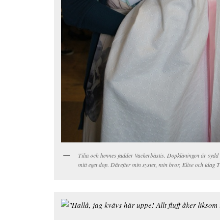
Tilia och hennes fadder Vackerbästis. Dopkläningen är sydd 
mitt eget dop. Därefter min syster, min bror, Elise och idag Ti