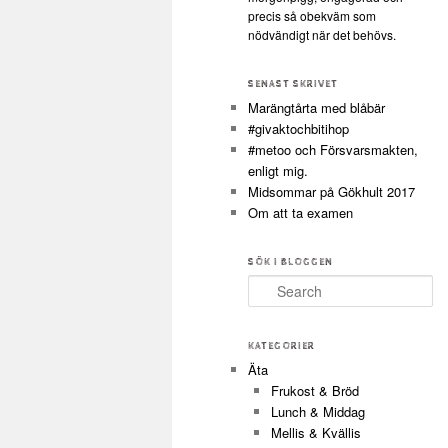
precis så obekväm som
nödvändigt när det behövs.
SENAST SKRIVET
Marängtårta med blåbär
#givaktochbitihop
#metoo och Försvarsmakten,
enligt mig.
Midsommar på Gökhult 2017
Om att ta examen
SÖK I BLOGGEN
Search
KATEGORIER
Äta
Frukost & Bröd
Lunch & Middag
Mellis & Kvällis