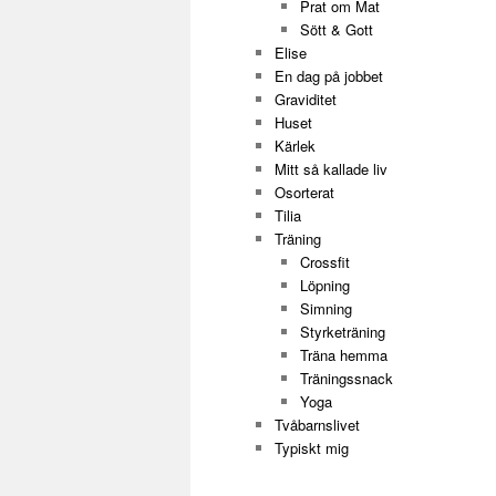
Prat om Mat
Sött & Gott
Elise
En dag på jobbet
Graviditet
Huset
Kärlek
Mitt så kallade liv
Osorterat
Tilia
Träning
Crossfit
Löpning
Simning
Styrketräning
Träna hemma
Träningssnack
Yoga
Tvåbarnslivet
Typiskt mig