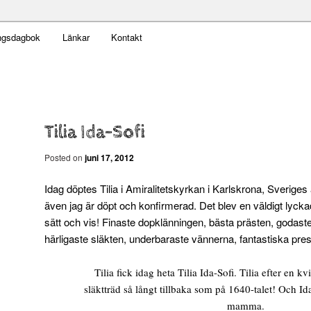
t obekväm
ngsdagbok
Länkar
Kontakt
n
Tilia Ida-Sofi
Posted on
juni 17, 2012
Idag döptes Tilia i Amiralitetskyrkan i Karlskrona, Sverige
även jag är döpt och konfirmerad. Det blev en väldigt lyckad
sätt och vis! Finaste dopklänningen, bästa prästen, godast
härligaste släkten, underbaraste vännerna, fantastiska pre
Tilia fick idag heta Tilia Ida-Sofi. Tilia efter en k
släktträd så långt tillbaka som på 1640-talet! Och Id
mamma.