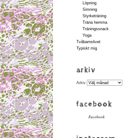
Löpning
Simning
Styrketräning
Träna hemma
Träningssnack
Yoga
Tvåbarnslivet
Typiskt mig
arkiv
Arkiv
facebook
Facebook