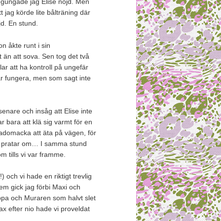
 gungade jag Elise nöjd. Men
t jag körde lite bålträning där
jd. En stund.
 åkte runt i sin
 än att sova. Sen tog det två
llar att ha kontroll på ungefär
kar fungera, men som sagt inte
enare och insåg att Elise inte
r bara att klä sig varmt för en
adomacka att äta på vägen, för
ag pratar om… I samma stund
tills vi var framme.
 och vi hade en riktigt trevlig
m gick jag förbi Maxi och
pa och Muraren som halvt slet
ax efter nio hade vi proveldat