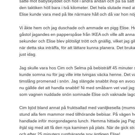
satte mot babyskyddet och höll i andra ändan och på så sätt
den taktiken höll bara i två kilometer. Det hela slutade med at
Elise kunde vara med på lite närmare håll och då var hon nö
Vi åkte hem och jag duschade och ammade en pigg Elise. Hon
gåstol jagandes en papperspåse från IKEA och ville allt annat
sekunder och Elise blev plötsligt trött och gnällig, vilket jag gi
när detta ska inträffa, för att lättare kunna planera. Det bru
just idag.
Jag skulle vara hos Cim och Selma på bebisträff 45 minuter s
kunde somna nu för jag ville inte tvingas väcka henne. Det va
timslång promenad i snön. Jag slängde snabbt ihop en avoc
nu gällde det att handla snabbt! Ni med småbarn vet vad j
som vagnen nuddade snön somnade Elise och vaknade lagom 
Cim bjöd bland annat på fruktsallad med vaniljkesella (mums!)
stund alla fem mammor med tillhörande bebisar. På vägen he
handlade inför morgondagens lunch. Hemma hittade jag Pap
ihjäl sig med att få den nya kaminen på plats. När de gick str
och efter 25 minuters runtbärande sov äntligen Elise!