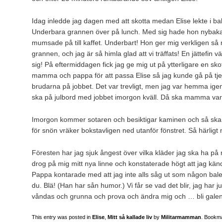
Idag inledde jag dagen med att skotta medan Elise lekte i 
Underbara grannen över på lunch. Med sig hade hon nybaka
mumsade på till kaffet. Underbart! Hon ger mig verkligen så
grannen, och jag är så himla glad att vi träffats! En jättefin
sig! På eftermiddagen fick jag ge mig ut på ytterligare en s
mamma och pappa för att passa Elise så jag kunde gå på t
brudarna på jobbet. Det var trevligt, men jag var hemma ige
ska på julbord med jobbet imorgon kväll. Då ska mamma var
Imorgon kommer sotaren och besiktigar kaminen och så ska j
för snön vräker bokstavligen ned utanför fönstret. Så härligt 
Föresten har jag sjuk ångest över vilka kläder jag ska ha på
drog på mig mitt nya linne och konstaterade högt att jag kä
Pappa kontarade med att jag inte alls såg ut som någon bale
du. Blä! (Han har sån humor.) Vi får se vad det blir, jag har
våndas och grunna och prova och ändra mig och … bli galen
This entry was posted in
Elise
,
Mitt så kallade liv
by
Militarmamman
. Bookm