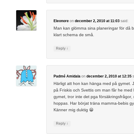
Eleonore
on
december 2, 2010 at 11:03
said:
Man kan glömma sina planeringar för då by
klart schema de små.
↓
Reply
Padmé Amidala
on
december 2, 2010 at 12:35
s
Härligt att hon kan hänga med på gymet. J
på Friskis och Svettis om man får he med be
gymet, tror inte det pga försäkringsfrågor,
hoppas. Har börjat träna mamma-bebis g
Känner mig duktig 😀
↓
Reply