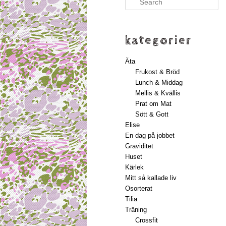
kategorier
Äta
Frukost & Bröd
Lunch & Middag
Mellis & Kvällis
Prat om Mat
Sött & Gott
Elise
En dag på jobbet
Graviditet
Huset
Kärlek
Mitt så kallade liv
Osorterat
Tilia
Träning
Crossfit