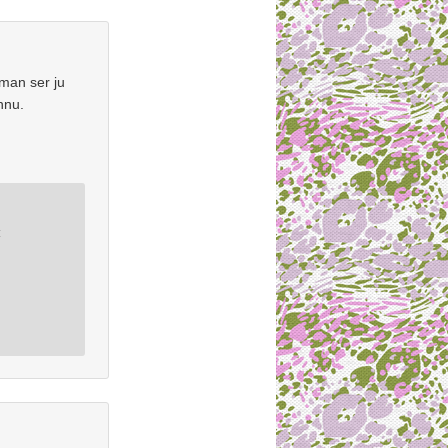
 man ser ju
nnu.
: