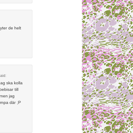
ter de helt
aid:
ag ska kolla
bisar till
 men jag
ympa där ;P