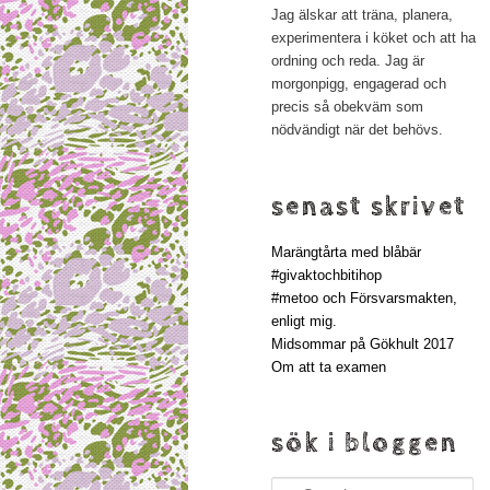
Jag älskar att träna, planera,
experimentera i köket och att ha
ordning och reda. Jag är
morgonpigg, engagerad och
precis så obekväm som
nödvändigt när det behövs.
senast skrivet
Marängtårta med blåbär
#givaktochbitihop
#metoo och Försvarsmakten,
enligt mig.
Midsommar på Gökhult 2017
Om att ta examen
sök i bloggen
Search