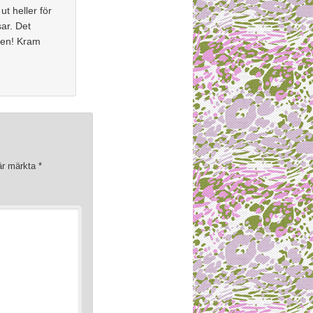
ut heller för
ar. Det
ten! Kram
 är märkta
*