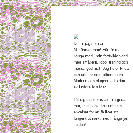
Main menu
Mamma, militär och märkbar
Skip to primary content
Militärmamma
Det är jag som är
Militärmamman! Här får du
hänga med i min fartfyllda värld
med småbarn, jobb, träning och
massa god mat. Jag heter Frida
och arbetar som officer inom
Marinen och pluggar vid sidan
av i några år sådär.
Låt dig inspireras av min goda
mat, mitt hälsotänk och min
enkelhet för att få livet att
fungera utmärkt med många järn
i elden!