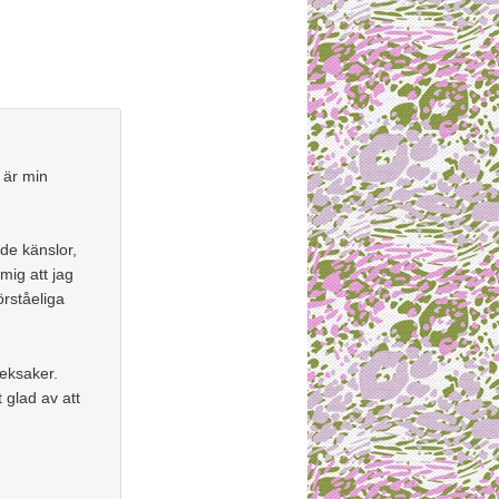
 är min
de känslor,
mig att jag
rståeliga
eksaker.
t glad av att