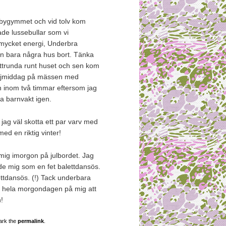
babygymmet och vid tolv kom
de lussebullar som vi
 mycket energi, Underbra
 vän bara några hus bort. Tänka
kottrunda runt huset och sen kom
jejmiddag på mässen med
n inom två timmar eftersom jag
a barnvakt igen.
ag väl skotta ett par varv med
med en riktig vinter!
 mig imorgon på julbordet. Jag
nde mig som en fet balettdansös.
ttdansös. (!) Tack underbara
 ju hela morgondagen på mig att
!
ark the
permalink
.