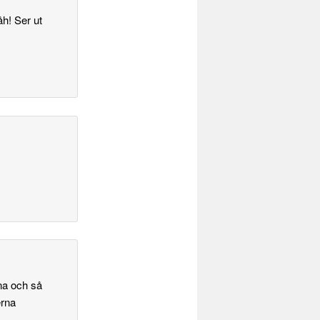
åh! Ser ut
rna och så
erna