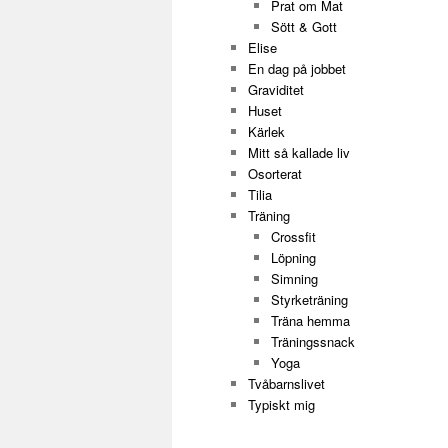
Prat om Mat
Sött & Gott
Elise
En dag på jobbet
Graviditet
Huset
Kärlek
Mitt så kallade liv
Osorterat
Tilia
Träning
Crossfit
Löpning
Simning
Styrketräning
Träna hemma
Träningssnack
Yoga
Tvåbarnslivet
Typiskt mig