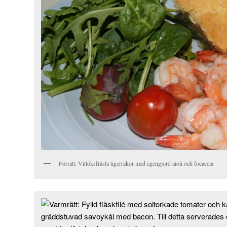
Förrätt: Vitlöksfrästa tigerräkor med egengjord aioli och focaccia