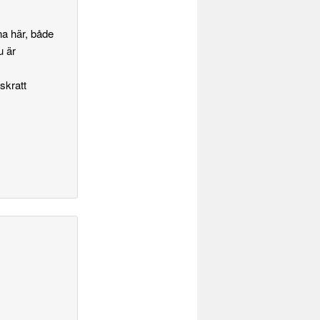
na här, både
u är
skratt