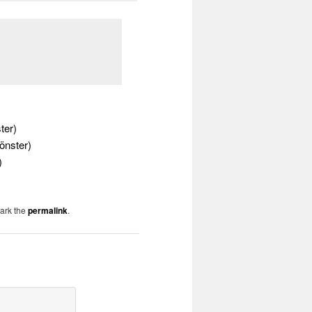
ter)
fönster)
)
ark the
permalink
.