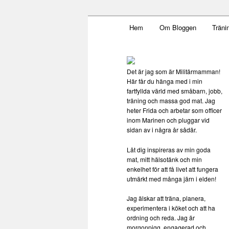
Main menu
Mamma, militär och märkbar
Hem
Om Bloggen
Träni
Skip to primary content
Militärmamma
Det är jag som är Militärmamman!
Här får du hänga med i min
fartfyllda värld med småbarn, jobb,
träning och massa god mat. Jag
heter Frida och arbetar som officer
inom Marinen och pluggar vid
sidan av i några år sådär.
Låt dig inspireras av min goda
mat, mitt hälsotänk och min
enkelhet för att få livet att fungera
utmärkt med många järn i elden!
Jag älskar att träna, planera,
experimentera i köket och att ha
ordning och reda. Jag är
morgonpigg, engagerad och