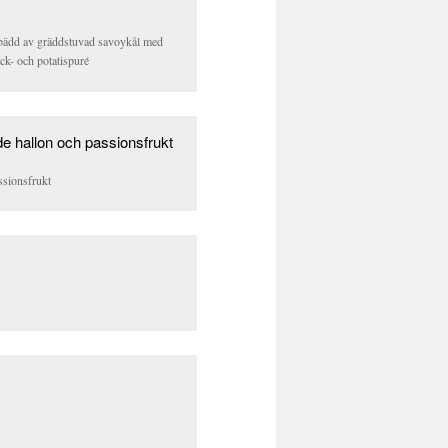
n bädd av gräddstuvad savoykål med
ck- och potatispuré
ssionsfrukt