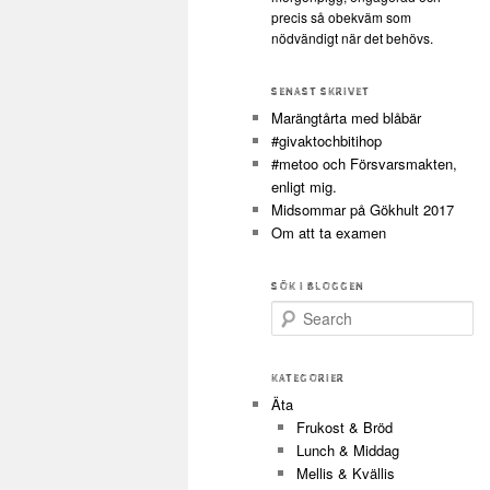
precis så obekväm som
nödvändigt när det behövs.
SENAST SKRIVET
Marängtårta med blåbär
#givaktochbitihop
#metoo och Försvarsmakten,
enligt mig.
Midsommar på Gökhult 2017
Om att ta examen
SÖK I BLOGGEN
Search
KATEGORIER
Äta
Frukost & Bröd
Lunch & Middag
Mellis & Kvällis