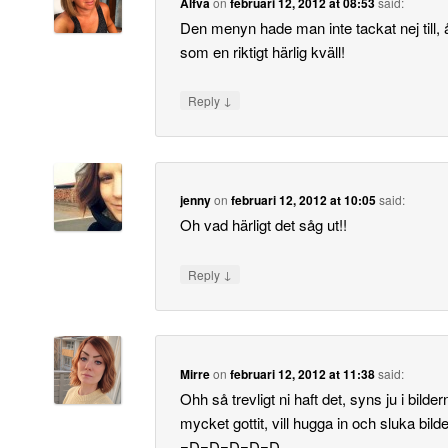
Alfva
on
februari 12, 2012 at 08:53
said:
Den menyn hade man inte tackat nej till, 
som en riktigt härlig kväll!
↓
Reply
jenny
on
februari 12, 2012 at 10:05
said:
Oh vad härligt det såg ut!!
↓
Reply
Mirre
on
februari 12, 2012 at 11:38
said:
Ohh så trevligt ni haft det, syns ju i bilde
mycket gottit, vill hugga in och sluka bild
=D=D=D=D=D