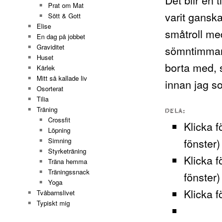
Prat om Mat
varit gansk
Sött & Gott
Elise
småtroll me
En dag på jobbet
Graviditet
sömntimmar
Huset
borta med, 
Kärlek
Mitt så kallade liv
innan jag so
Osorterat
Tilia
Träning
DELA:
Crossfit
Klicka f
Löpning
fönster)
Simning
Styrketräning
Klicka f
Träna hemma
Träningssnack
fönster)
Yoga
Klicka f
Tvåbarnslivet
Typiskt mig