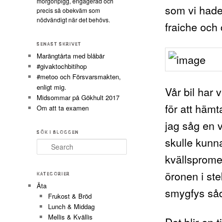
morgonpigg, engagerad och
som vi hade 
precis så obekväm som
nödvändigt när det behövs.
fraiche och 
SENAST SKRIVET
Marängtårta med blåbär
#givaktochbitihop
#metoo och Försvarsmakten,
enligt mig.
Vår bil har 
Midsommar på Gökhult 2017
för att hämt
Om att ta examen
jag såg en v
SÖK I BLOGGEN
skulle kunn
Search
kvällsprome
öronen i ste
KATEGORIER
Äta
smygfys såd
Frukost & Bröd
Lunch & Middag
Mellis & Kvällis
Det blir en t