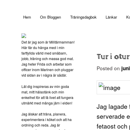
Main menu
Hem
Om Bloggen
Träningsdagbok
Länkar
Ko
Skip to primary content
Det är jag som är Militärmamman!
Här får du hänga med i min
fartfyllda värld med småbarn,
Tur i otu
jobb, träning och massa god mat.
Jag heter Frida och arbetar som
Posted on
jun
officer inom Marinen och pluggar
vid sidan av i några år sådär.
Låt dig inspireras av min goda
mat, mitt hälsotänk och min
enkelhet för att få livet att fungera
utmärkt med många järn i elden!
Jag lagade f
Jag älskar att träna, planera,
serverade e
experimentera i köket och att ha
fetaost och 
ordning och reda. Jag är