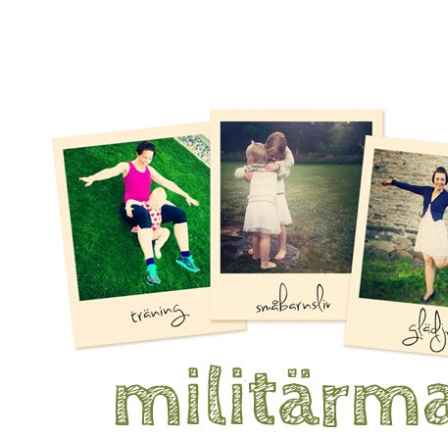
Mamma, militär och märkbart obekväm
Militärmamman