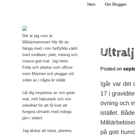
Main menu
Mamma, militär och märkbart obekväm
Hem
Om Bloggen
Skip to primary content
Militärmamman
Det är jag som är
Militärmamman! Här får du
Ultral
hänga med i min fartfyllda värld
med småbarn, jobb, träning och
massa god mat. Jag heter
Frida och arbetar som officer
Posted on
sept
inom Marinen och pluggar vid
sidan av i några år sådär.
Igår var det 
17 i gravidit
Låt dig inspireras av min goda
mat, mitt hälsotänk och min
övning och i
enkelhet för att få livet att
fungera utmärkt med många
istället. Båd
järn i elden!
Militärbebis
Jag älskar att träna, planera,
på gott humö