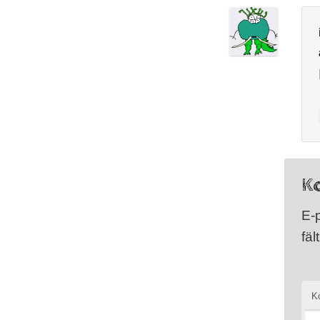
K
E-
fäl
K