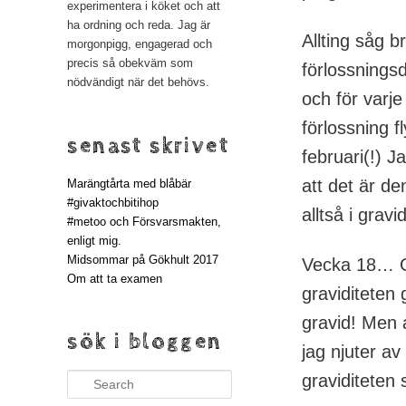
experimentera i köket och att
ha ordning och reda. Jag är
Allting såg br
morgonpigg, engagerad och
precis så obekväm som
förlossningsd
nödvändigt när det behövs.
och för varje
förlossning f
senast skrivet
februari(!) J
att det är de
Marängtårta med blåbär
#givaktochbitihop
alltså i grav
#metoo och Försvarsmakten,
enligt mig.
Midsommar på Gökhult 2017
Vecka 18… Ga
Om att ta examen
graviditeten
gravid! Men 
sök i bloggen
jag njuter a
graviditeten 
Search