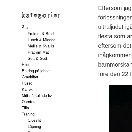
Eftersom jag 
kategorier
förlossninge
ultraljudet i
Äta
Frukost & Bröd
flesta som ar
Lunch & Middag
eftersom det 
Mellis & Kvällis
Prat om Mat
ihågkommen av
Sött & Gott
barnmorskan o
Elise
En dag på jobbet
före den 22 
Graviditet
Huset
Kärlek
Mitt så kallade liv
Osorterat
Tilia
Träning
Crossfit
Löpning