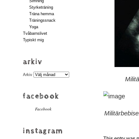
Simning
Styrketräning
Träna hemma
Träningssnack
Yoga
Tvåbarnslivet
Typiskt mig
arkiv
Arkiv
Mili
facebook
Facebook
Militärbebis
instagram
This entry was 