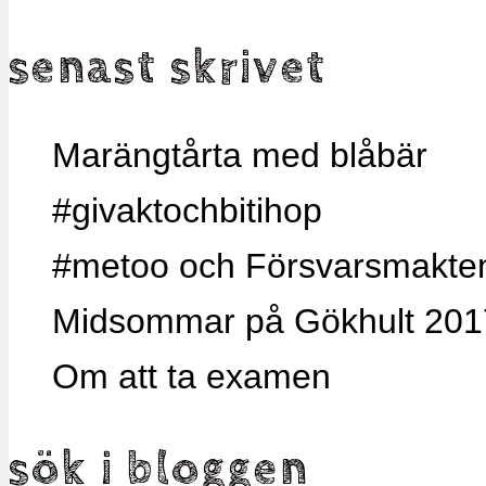
senast skrivet
Marängtårta med blåbär
#givaktochbitihop
#metoo och Försvarsmakten,
Midsommar på Gökhult 201
Om att ta examen
sök i bloggen