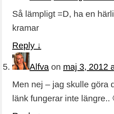
Så lämpligt =D, ha en härl
kramar
Reply
↓
Alfva
on
maj 3, 2012 
Men nej – jag skulle göra 
länk fungerar inte längre.. 