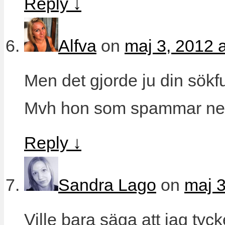
Reply
↓
Alfva
on
maj 3, 2012 
Men det gjorde ju din sökfu
Mvh hon som spammar ner
Reply
↓
Sandra Lago
on
maj 3
Ville bara säga att jag tyck