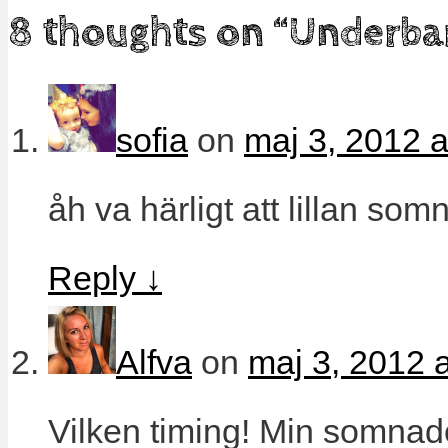
8 thoughts on “
Underba
sofia
on
maj 3, 2012 a
åh va härligt att lillan som
Reply
↓
Alfva
on
maj 3, 2012 
Vilken timing! Min somnade