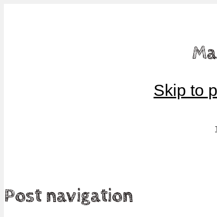
Mamma, militär och märkbart obekväm
Ma
Militärmamman
Skip to 
Post navigation