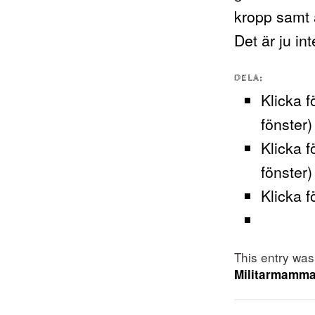
kropp samt a
Det är ju int
DELA:
Klicka f
fönster)
Klicka f
fönster)
Klicka f
This entry wa
Militarmamm