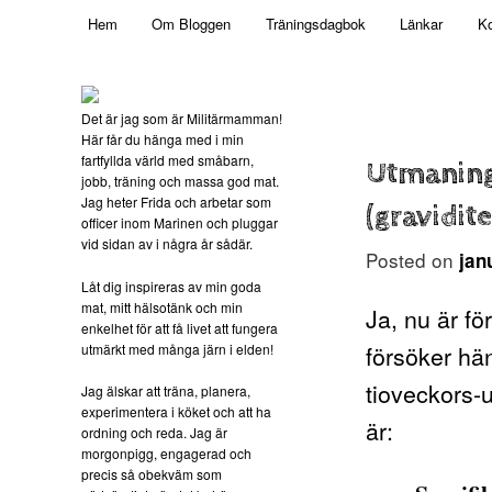
Main menu
Mamma, militär och märkbart obekväm
Hem
Om Bloggen
Träningsdagbok
Länkar
Ko
Skip to primary content
Militärmamman
Det är jag som är Militärmamman!
Här får du hänga med i min
fartfyllda värld med småbarn,
Utmaning
jobb, träning och massa god mat.
Jag heter Frida och arbetar som
(gravidit
officer inom Marinen och pluggar
vid sidan av i några år sådär.
Posted on
jan
Låt dig inspireras av min goda
mat, mitt hälsotänk och min
Ja, nu är f
enkelhet för att få livet att fungera
försöker hä
utmärkt med många järn i elden!
tioveckors-u
Jag älskar att träna, planera,
experimentera i köket och att ha
är:
ordning och reda. Jag är
morgonpigg, engagerad och
precis så obekväm som