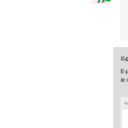
K
E-p
är
K