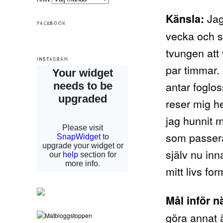
Jag 
Känsla:
FACEBOOK
vecka och så
tvungen att 
INSTAGRAM
par timmar. 
antar foglo
reser mig he
jag hunnit 
som passerat
själv nu inn
mitt livs for
Mål inför n
göra annat 