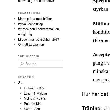
Specifi
nödvändigt när det behövs.
styrkan 
SENAST SKRIVET
Marängtårta med blåbär
Mätbar
#givaktochbitihop
#metoo och Försvarsmakten,
konditio
enligt mig.
(Promena
Midsommar på Gökhult 2017
Om att ta examen
Accepte
SÖK I BLOGGEN
gång i v
Search
minska n
men just
KATEGORIER
Äta
Frukost & Bröd
Hur har det 
Lunch & Middag
Mellis & Kvällis
Prat om Mat
Jag
Träning:
Sött & Gott