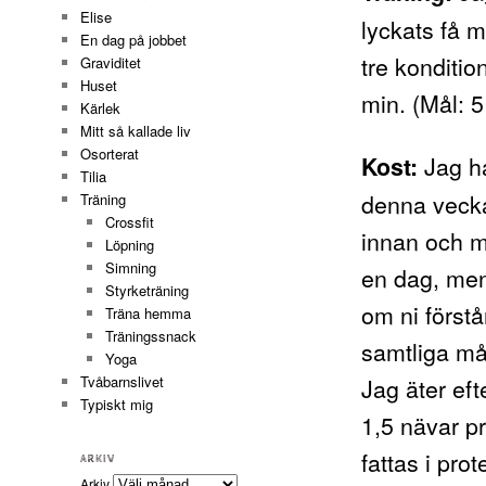
Elise
lyckats få 
En dag på jobbet
tre konditi
Graviditet
Huset
min. (Mål: 5
Kärlek
Mitt så kallade liv
Osorterat
Jag ha
Kost:
Tilia
denna vecka
Träning
Crossfit
innan och m
Löpning
Simning
en dag, men 
Styrketräning
om ni förstå
Träna hemma
Träningssnack
samtliga mål
Yoga
Jag äter eft
Tvåbarnslivet
Typiskt mig
1,5 nävar p
fattas i pro
ARKIV
Arkiv