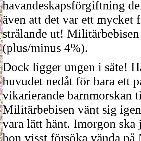
havandeskapsförgiftning de
även att det var ett mycket f
strålande ut! Militärbebise
(plus/minus 4%).
Dock ligger ungen i säte! H
huvudet nedåt för bara ett p
vikarierande barnmorskan ti
Militärbebisen vänt sig igen
vara lätt hänt. Imorgon ska 
hon visst försöka vända på M