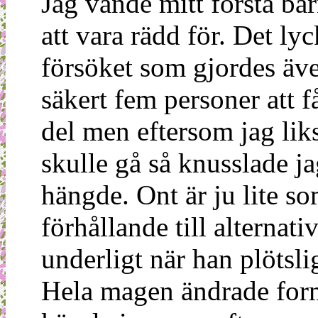
Jag vände mitt första bar
att vara rädd för. Det ly
försöket som gjordes äv
säkert fem personer att få
del men eftersom jag li
skulle gå så knusslade ja
hängde. Ont är ju lite som
förhållande till alternat
underligt när han plötsli
Hela magen ändrade form