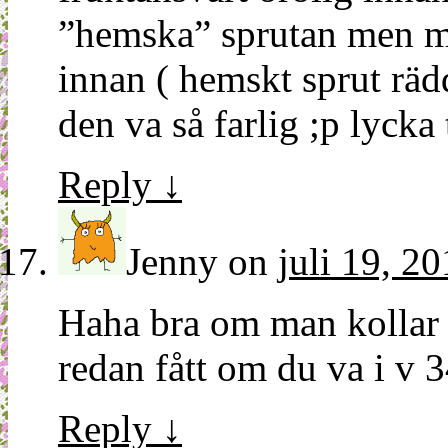
”hemska” sprutan men m
innan ( hemskt sprut rädd
den va så farlig ;p lycka t
Reply
↓
Jenny
on
juli 19, 2
Haha bra om man kollar 
redan fått om du va i v 3
Reply
↓