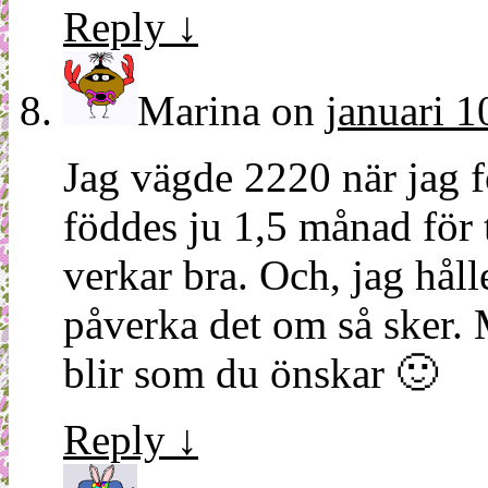
Reply
↓
Marina
on
januari 1
Jag vägde 2220 när jag f
föddes ju 1,5 månad för ti
verkar bra. Och, jag håll
påverka det om så sker. 
blir som du önskar 🙂
Reply
↓