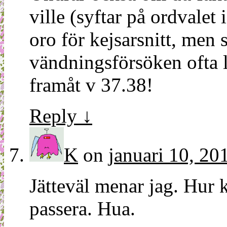
ville (syftar på ordvalet 
oro för kejsarsnitt, men s
vändningsförsöken ofta l
framåt v 37.38!
Reply
↓
K
on
januari 10, 20
Jätteväl menar jag. Hur 
passera. Hua.