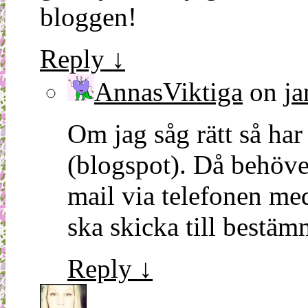
bloggen!
Reply
↓
AnnasViktiga
on
ja
Om jag såg rätt så ha
(blogspot). Då behöver
mail via telefonen med
ska skicka till bestäm
Reply
↓