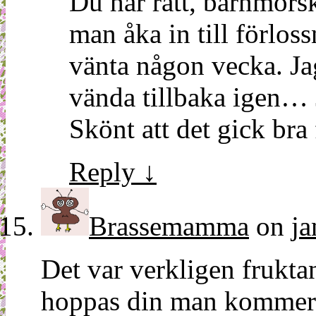
Du har rätt, barnmorsk
man åka in till förloss
vänta någon vecka. Jag
vända tillbaka igen… J
Skönt att det gick bra 
Reply
↓
Brassemamma
on
ja
Det var verkligen fruktan
hoppas din man kommer m