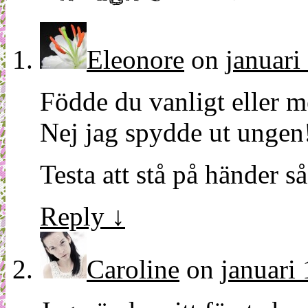
Eleonore
on
januari
Födde du vanligt eller m
Nej jag spydde ut ungen
Testa att stå på händer s
Reply
↓
Caroline
on
januari