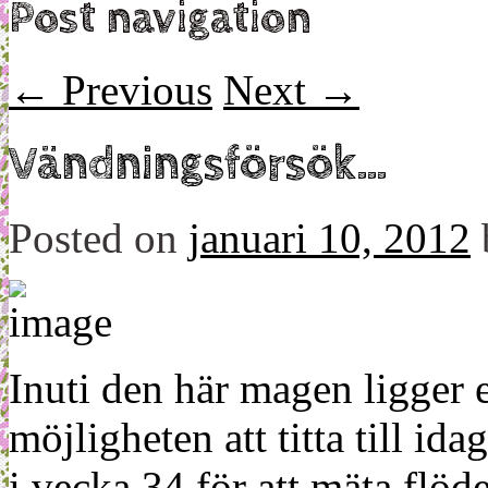
Post navigation
←
Previous
Next
→
Vändningsförsök…
Posted on
januari 10, 2012
Inuti den här magen ligger e
möjligheten att titta till id
i vecka 34 för att mäta flöde