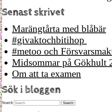
Senast skrivet
Marängtårta med blåbär
#givaktochbitihop
#metoo och Försvarsmakt
Midsommar på Gökhult 
Om att ta examen
Sök i bloggen
Search