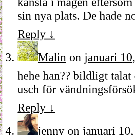
känsla i magen eftersom a
sin nya plats. De hade no
Reply
↓
Malin
on
januari 10
hehe han?? bildligt talat
usch för vändningsförsö
Reply
↓
jenny
on
januari 10