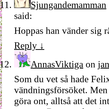
Sjungandemamman
said:
Hoppas han vänder sig rä
Reply
↓
AnnasViktiga
on
ja
Som du vet så hade Felix 
vändningsförsöket. Men j
göra ont, alltså att det 