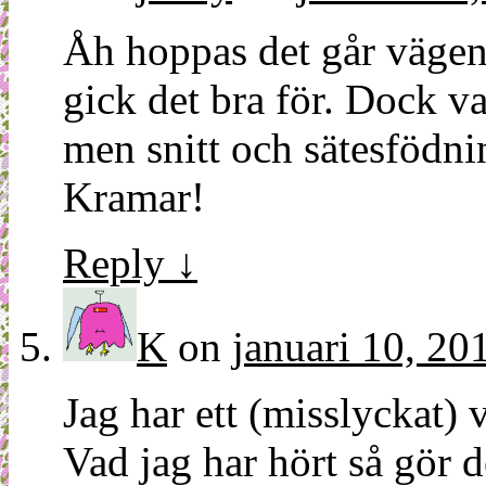
Åh hoppas det går vägen
gick det bra för. Dock v
men snitt och sätesfödni
Kramar!
Reply
↓
K
on
januari 10, 20
Jag har ett (misslyckat
Vad jag har hört så gör d