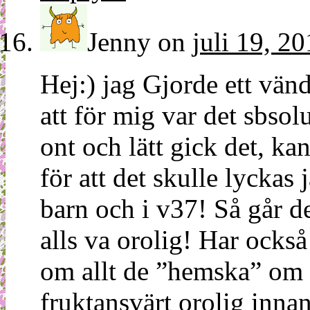
Jenny
on
juli 19, 2
Hej:) jag Gjorde ett vän
att för mig var det sbsolu
ont och lätt gick det, kan
för att det skulle lyckas 
barn och i v37! Så går d
alls va orolig! Har också
om allt de ”hemska” om 
fruktansvärt orolig inna