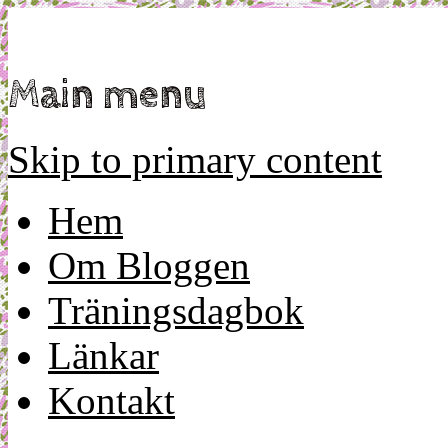
Mamma, militär och märkbart obekväm
Militärmamman
Main menu
Skip to primary content
Hem
Om Bloggen
Träningsdagbok
Länkar
Kontakt