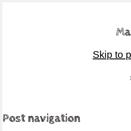
Mamma, militär och märkbart obekväm
Ma
Militärmamman
Skip to 
Post navigation