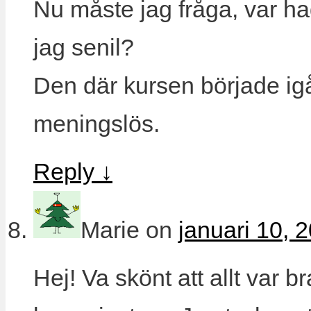
Nu måste jag fråga, var hade
jag senil?
Den där kursen började igå
meningslös.
Reply
↓
Marie
on
januari 10, 
Hej! Va skönt att allt var bra