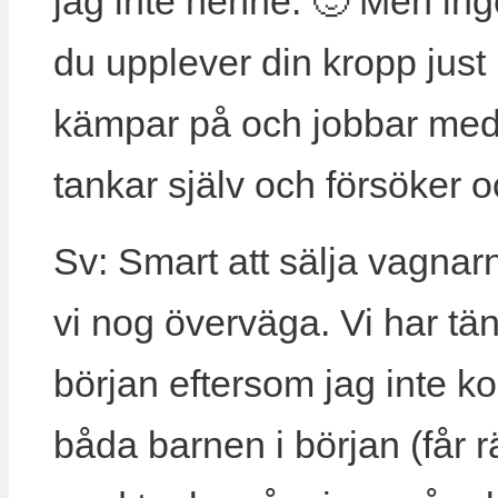
jag inte henne. 🙂 Men ing
du upplever din kropp just 
kämpar på och jobbar med di
tankar själv och försöker
Sv: Smart att sälja vagnar
vi nog överväga. Vi har tä
början eftersom jag inte 
båda barnen i början (får r