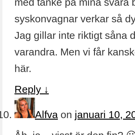
med tanke på mina svåra 
syskonvagnar verkar så d
Jag gillar inte riktigt såna
varandra. Men vi får kanske
här.
Reply
↓
Alfva
on
januari 10, 2