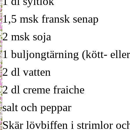
1 dl syltlök
1,5 msk fransk senap
2 msk soja
1 buljongtärning (kött- elle
2 dl vatten
2 dl creme fraiche
salt och peppar
Skär lövbiffen i strimlor oc