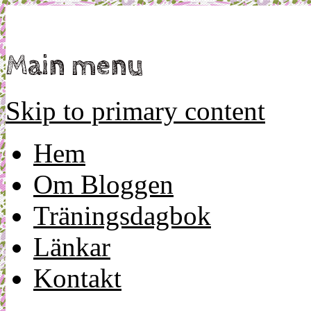
Mamma, militär och märkbart obekväm
Militärmamman
Main menu
Skip to primary content
Hem
Om Bloggen
Träningsdagbok
Länkar
Kontakt