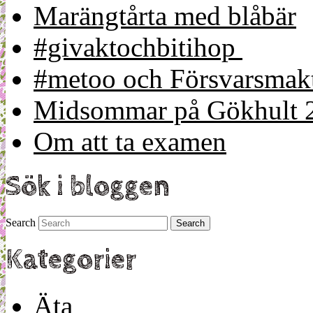
Marängtårta med blåbär
#givaktochbitihop
#metoo och Försvarsmakt
Midsommar på Gökhult 
Om att ta examen
Sök i bloggen
Search
Kategorier
Äta