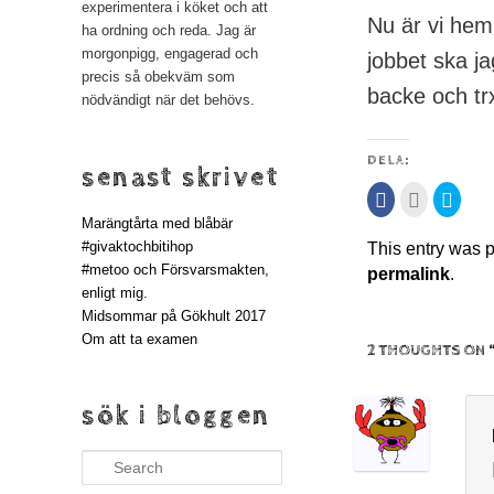
experimentera i köket och att
Nu är vi hem
ha ordning och reda. Jag är
morgonpigg, engagerad och
jobbet ska ja
precis så obekväm som
backe och tr
nödvändigt när det behövs.
DELA:
senast skrivet
Klicka
Klicka
Klicka
för
för
för
att
att
att
Marängtårta med blåbär
dela
maila
dela
#givaktochbitihop
This entry was 
på
detta
på
Facebook
till
Twitte
#metoo och Försvarsmakten,
permalink
.
(Öppnas
en
(Öppn
i
vän
i
enligt mig.
ett
(Öppnas
ett
nytt
i
nytt
Midsommar på Gökhult 2017
fönster)
ett
fönste
Om att ta examen
nytt
2 THOUGHTS ON 
fönster)
sök i bloggen
Search