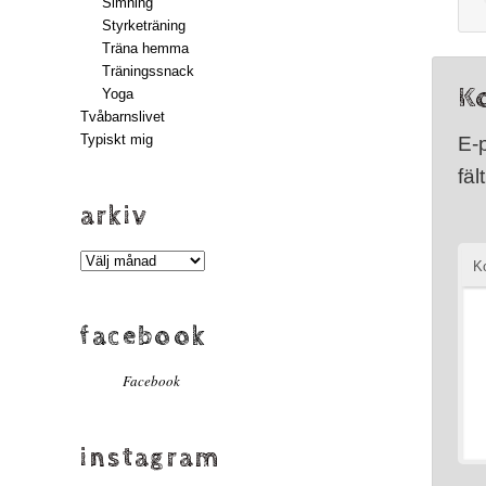
Simning
Styrketräning
Träna hemma
Träningssnack
K
Yoga
Tvåbarnslivet
Typiskt mig
E-
fäl
arkiv
Arkiv
K
facebook
Facebook
instagram