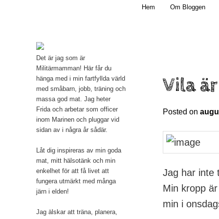
Main menu
Mamma, militär och märkbart obekväm
Hem
Om Bloggen
Skip to primary content
Militärmamman
Det är jag som är
Militärmamman! Här får du
Vila ä
hänga med i min fartfyllda värld
med småbarn, jobb, träning och
massa god mat. Jag heter
Frida och arbetar som officer
Posted on
augus
inom Marinen och pluggar vid
sidan av i några år sådär.
Låt dig inspireras av min goda
mat, mitt hälsotänk och min
Jag har inte 
enkelhet för att få livet att
fungera utmärkt med många
Min kropp är 
järn i elden!
min i onsdags
Jag älskar att träna, planera,