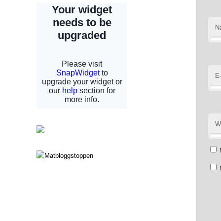
N
E
W