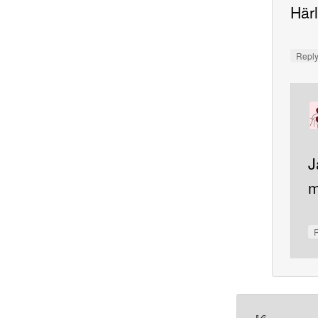
Härl
Repl
J
m