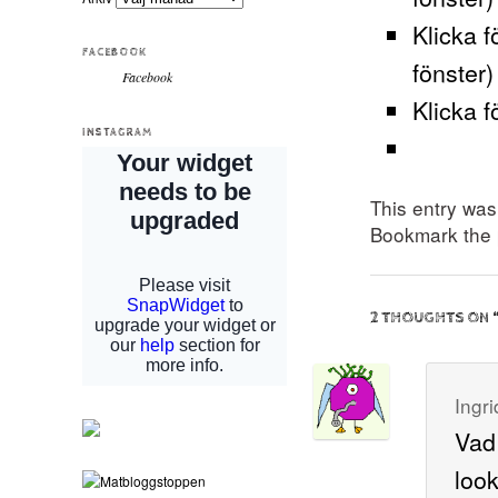
Klicka f
FACEBOOK
fönster)
Facebook
Klicka f
INSTAGRAM
This entry wa
Bookmark the
2 THOUGHTS ON 
Ingri
Vad 
look