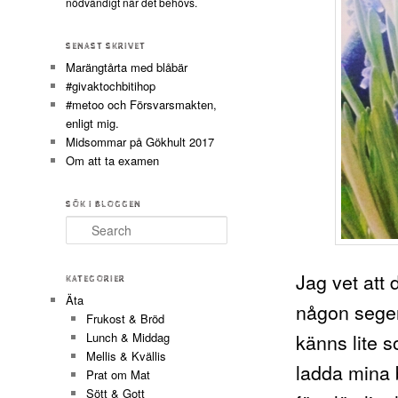
nödvändigt när det behövs.
SENAST SKRIVET
Marängtårta med blåbär
#givaktochbitihop
#metoo och Försvarsmakten,
enligt mig.
Midsommar på Gökhult 2017
Om att ta examen
SÖK I BLOGGEN
Search
Jag vet att d
KATEGORIER
Äta
någon seger
Frukost & Bröd
känns lite s
Lunch & Middag
Mellis & Kvällis
ladda mina b
Prat om Mat
Sött & Gott