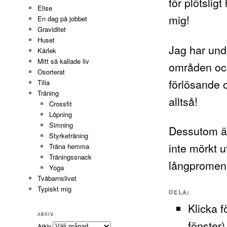
för plötslig
Elise
mig!
En dag på jobbet
Graviditet
Huset
Jag har unde
Kärlek
Mitt så kallade liv
områden och
Osorterat
förlösande 
Tilia
Träning
alltså!
Crossfit
Löpning
Simning
Dessutom är
Styrketräning
inte mörkt u
Träna hemma
Träningssnack
långpromena
Yoga
Tvåbarnslivet
Typiskt mig
DELA:
Klicka f
ARKIV
fönster)
Arkiv