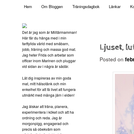
Main menu
Mamma, militär och märkbart obekväm
Hem
Om Bloggen
Träningsdagbok
Länkar
Ko
Skip to primary content
Militärmamman
Det är jag som är Militärmamman!
Här får du hänga med i min
fartfyllda värld med småbarn,
Ljuset, l
jobb, träning och massa god mat.
Jag heter Frida och arbetar som
Posted on
feb
officer inom Marinen och pluggar
vid sidan av i några år sådär.
Låt dig inspireras av min goda
mat, mitt hälsotänk och min
enkelhet för att få livet att fungera
utmärkt med många järn i elden!
Jag älskar att träna, planera,
experimentera i köket och att ha
ordning och reda. Jag är
morgonpigg, engagerad och
precis så obekväm som