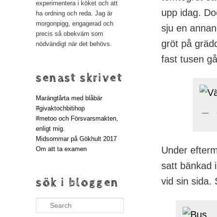
experimentera i köket och att
upp idag. Do
ha ordning och reda. Jag är
morgonpigg, engagerad och
sju en annan
precis så obekväm som
gröt på gräd
nödvändigt när det behövs.
fast tusen gå
senast skrivet
Marängtårta med blåbär
#givaktochbitihop
#metoo och Försvarsmakten,
enligt mig.
Midsommar på Gökhult 2017
Under eftermi
Om att ta examen
satt bänkad 
sök i bloggen
vid sin sida. 
Search