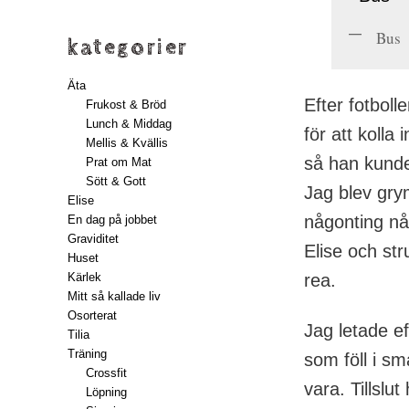
Bus
kategorier
Äta
Efter fotboll
Frukost & Bröd
Lunch & Middag
för att koll
Mellis & Kvällis
så han kunde
Prat om Mat
Sött & Gott
Jag blev gry
Elise
någonting någ
En dag på jobbet
Graviditet
Elise och str
Huset
Kärlek
rea.
Mitt så kallade liv
Osorterat
Jag letade ef
Tilia
Träning
som föll i sm
Crossfit
vara. Tillslu
Löpning