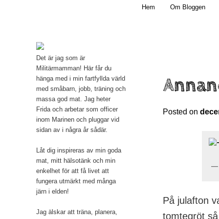
Main menu
Mamma, militär och märkbart obekväm
Hem
Om Bloggen
Skip to primary content
Militärmamman
Det är jag som är
Militärmamman! Här får du
Annan
hänga med i min fartfyllda värld
med småbarn, jobb, träning och
massa god mat. Jag heter
Frida och arbetar som officer
Posted on
dece
inom Marinen och pluggar vid
sidan av i några år sådär.
Låt dig inspireras av min goda
mat, mitt hälsotänk och min
enkelhet för att få livet att
fungera utmärkt med många
järn i elden!
På julafton v
Jag älskar att träna, planera,
tomtegröt så