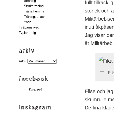
Simning
fullt tillräc
Styrketräning
storlek och ä
Träna hemma
Träningssnack
Militärbebis
Yoga
inuti åkpåsen
Tvåbarnslivet
Typiskt mig
Jag visar den 
åt Militärbeb
arkiv
Arkiv
Fik
facebook
Facebook
Elise och jag
skumrulle me
instagram
De fina kläde