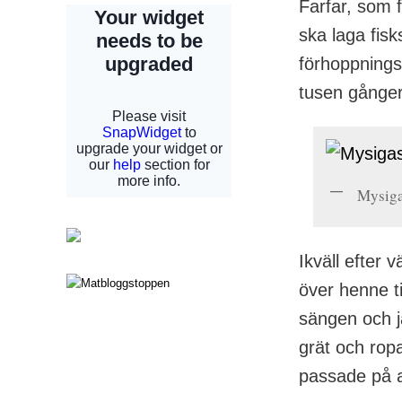
Farfar, som 
ska laga fis
förhoppningsv
tusen gånger 
Mysiga
Ikväll efter 
över henne t
sängen och j
grät och rop
passade på a