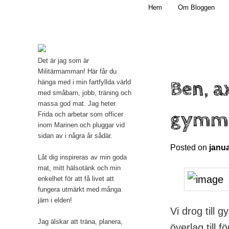
Main menu
Mamma, militär och märkbart obekväm
Hem
Om Bloggen
Skip to primary content
Militärmamman
Det är jag som är
Militärmamman! Här får du
Ben, a
hänga med i min fartfyllda värld
med småbarn, jobb, träning och
massa god mat. Jag heter
gymm
Frida och arbetar som officer
inom Marinen och pluggar vid
sidan av i några år sådär.
Posted on
janua
Låt dig inspireras av min goda
mat, mitt hälsotänk och min
enkelhet för att få livet att
fungera utmärkt med många
järn i elden!
Vi drog till
Jag älskar att träna, planera,
överlag till f