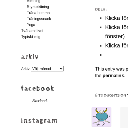
Simning
Styrketräning
DELA:
Träna hemma
Klicka fö
Träningssnack
Yoga
Klicka fö
Tvåbarnslivet
fönster)
Typiskt mig
Klicka fö
arkiv
Arkiv
This entry was 
the
permalink
.
facebook
6 THOUGHTS ON 
Facebook
instagram