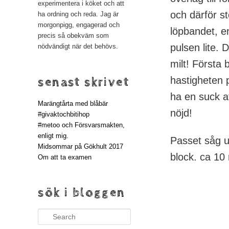
experimentera i köket och att
och därför st
ha ordning och reda. Jag är
morgonpigg, engagerad och
löpbandet, en
precis så obekväm som
pulsen lite. D
nödvändigt när det behövs.
milt! Första 
hastigheten 
senast skrivet
ha en suck a
Marängtårta med blåbär
nöjd!
#givaktochbitihop
#metoo och Försvarsmakten,
enligt mig.
Passet såg ut
Midsommar på Gökhult 2017
block. ca 10 
Om att ta examen
sök i bloggen
Search