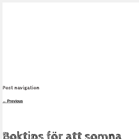
Mamma, militär och märkbart obekväm
Militärmamman
Post navigation
←
Previous
Boktips för att somna