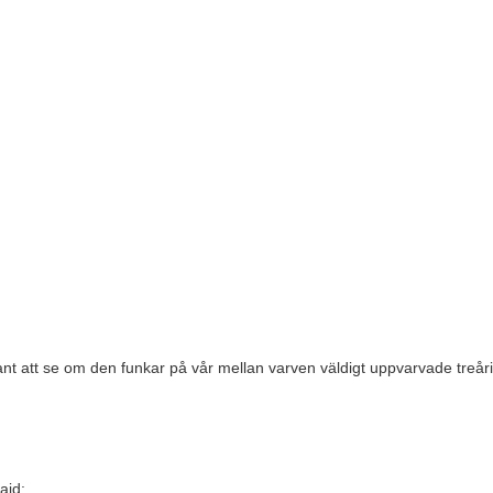
ssant att se om den funkar på vår mellan varven väldigt uppvarvade treå
aid: