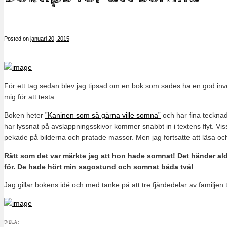
Posted on
januari 20, 2015
För ett tag sedan blev jag tipsad om en bok som sades ha en god inve
mig för att testa.
Boken heter
”Kaninen som så gärna ville somna”
och har fina tecknad
har lyssnat på avslappningsskivor kommer snabbt in i textens flyt. Viss
pekade på bilderna och pratade massor. Men jag fortsatte att läsa och e
Rätt som det var märkte jag att hon hade somnat! Det händer aldr
för. De hade hört min sagostund och somnat båda två!
Jag gillar bokens idé och med tanke på att tre fjärdedelar av familjen
DELA: