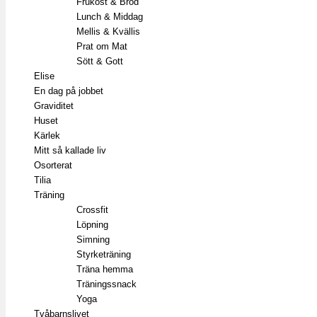
Frukost & Bröd
Lunch & Middag
Mellis & Kvällis
Prat om Mat
Sött & Gott
Elise
En dag på jobbet
Graviditet
Huset
Kärlek
Mitt så kallade liv
Osorterat
Tilia
Träning
Crossfit
Löpning
Simning
Styrketräning
Träna hemma
Träningssnack
Yoga
Tvåbarnslivet