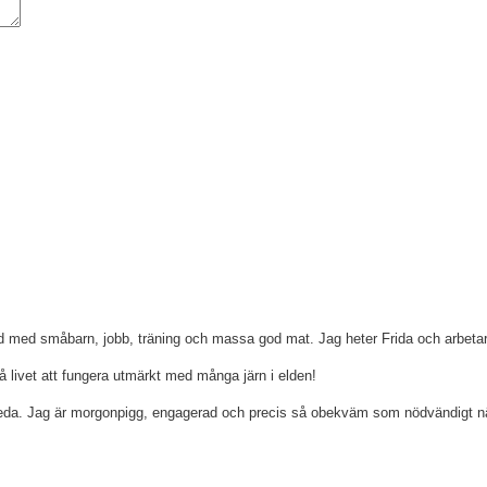
ld med småbarn, jobb, träning och massa god mat. Jag heter Frida och arbetar 
å livet att fungera utmärkt med många järn i elden!
h reda. Jag är morgonpigg, engagerad och precis så obekväm som nödvändigt n