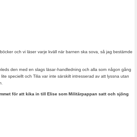
böcker och vi läser varje kväll när barnen ska sova, så jag bestämde
at inleds den med en slags läsar-handledning och alla som någon gång
 speciellt och Tilia var inte särskilt intresserad av att lyssna utan
n.
met för att kika in till Elise som Militärpappan satt och sjöng