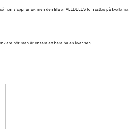
 hon slappnar av, men den lilla är ALLDELES för rastlös på kvällarna, tyv
:
te enklare nör man är ensam att bara ha en kvar sen.