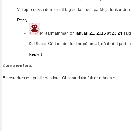
Vi köpte också den för ett tag sedan, och på Meja funkar den så
Reply
↓
Militarmamman
on
januari 21, 2015 at 23:24
said
Kul Sussi! Gött att det funkar på en iaf, då är det ju li
Reply
↓
Kommentera
E-postadressen publiceras inte.
Obligatoriska fält är märkta
*