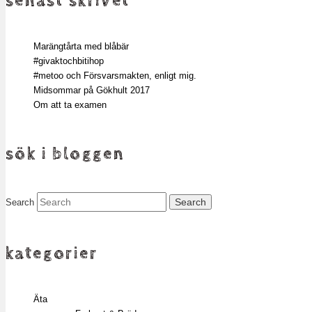
senast skrivet
Marängtårta med blåbär
#givaktochbitihop
#metoo och Försvarsmakten, enligt mig.
Midsommar på Gökhult 2017
Om att ta examen
sök i bloggen
Search
kategorier
Äta