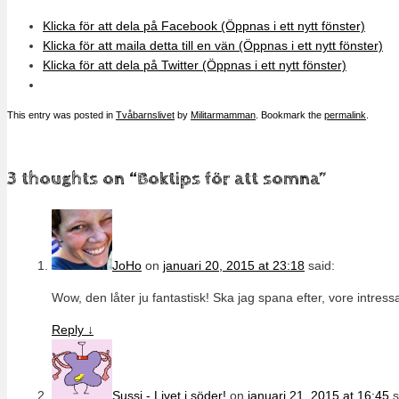
Klicka för att dela på Facebook (Öppnas i ett nytt fönster)
Klicka för att maila detta till en vän (Öppnas i ett nytt fönster)
Klicka för att dela på Twitter (Öppnas i ett nytt fönster)
This entry was posted in
Tvåbarnslivet
by
Militarmamman
. Bookmark the
permalink
.
3 thoughts on “
Boktips för att somna
”
JoHo
on
januari 20, 2015 at 23:18
said:
Wow, den låter ju fantastisk! Ska jag spana efter, vore intre
Reply
↓
Sussi - Livet i söder!
on
januari 21, 2015 at 16:45
s