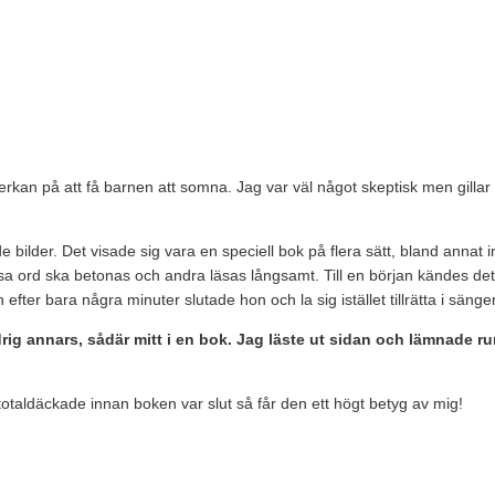
rkan på att få barnen att somna. Jag var väl något skeptisk men gillar 
e bilder. Det visade sig vara en speciell bok på flera sätt, bland ann
a ord ska betonas och andra läsas långsamt. Till en början kändes det lite
fter bara några minuter slutade hon och la sig istället tillrätta i sänge
ig annars, sådär mitt i en bok. Jag läste ut sidan och lämnade rum
 totaldäckade innan boken var slut så får den ett högt betyg av mig!