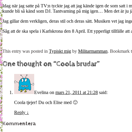
Idag när jag satte på TV:n tyckte jag att jag kände igen de som satt 
kunde bli så känd som DJ. Tantvarning på mig igen… Men det är ju jä
Jag gillar dem verkligen, deras stil och deras sätt. Musiken vet jag ing
Såg att de ska spela i Karlskrona den 8 April. Ett ypperligt tillfälle att
This entry was posted in
Typiskt mig
by
Militarmamman
. Bookmark 
One thought on “
Coola brudar
”
Evelina
on
mars 21, 2011 at 21:28
said:
Coola tjejer! Du och Elise med 🙂
Reply
↓
Kommentera