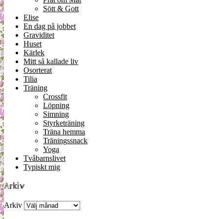
Sött & Gott
Elise
En dag på jobbet
Graviditet
Huset
Kärlek
Mitt så kallade liv
Osorterat
Tilia
Träning
Crossfit
Löpning
Simning
Styrketräning
Träna hemma
Träningssnack
Yoga
Tvåbarnslivet
Typiskt mig
Arkiv
Arkiv