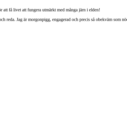
 att få livet att fungera utmärkt med många järn i elden!
ing och reda. Jag är morgonpigg, engagerad och precis så obekväm som nö