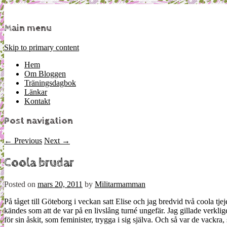
Mamma, militär och märkbart obekväm
Militärmamman
Main menu
Skip to primary content
Hem
Om Bloggen
Träningsdagbok
Länkar
Kontakt
Post navigation
←
Previous
Next
→
Coola brudar
Posted on
mars 20, 2011
by
Militarmamman
På tåget till Göteborg i veckan satt Elise och jag bredvid två coola tj
kändes som att de var på en livslång turné ungefär. Jag gillade verkl
för sin åskit, som feminister, trygga i sig själva. Och så var de vackr