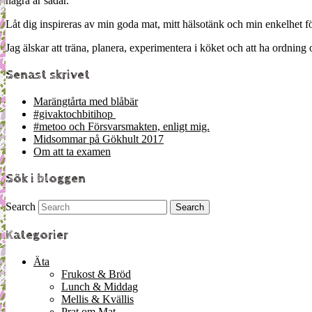
några år sådär.
Låt dig inspireras av min goda mat, mitt hälsotänk och min enkelhet för
Jag älskar att träna, planera, experimentera i köket och att ha ordn
Senast skrivet
Marängtårta med blåbär
#givaktochbitihop
#metoo och Försvarsmakten, enligt mig.
Midsommar på Gökhult 2017
Om att ta examen
Sök i bloggen
Search
Kategorier
Äta
Frukost & Bröd
Lunch & Middag
Mellis & Kvällis
Prat om Mat