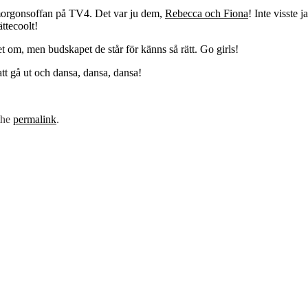
i morgonsoffan på TV4. Det var ju dem,
Rebecca och Fiona
! Inte visste 
ttecoolt!
et om, men budskapet de står för känns så rätt. Go girls!
 att gå ut och dansa, dansa, dansa!
the
permalink
.