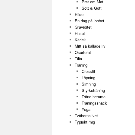
Prat om Mat
Sött & Gott
Elise
En dag på jobbet
Graviditet
Huset
Kärlek
Mitt så kallade liv
Osorterat
Tilia
Träning
Crossfit
Löpning
Simning
Styrketräning
Träna hemma
Träningssnack
Yoga
Tvåbarnslivet
Typiskt mig