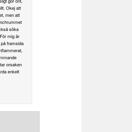
ligt gör ont,
lt. Okej att
det, men att
l lunchrummet
också söka
 För mig är
p på framsida
 inflammerat,
 Hämmande
ttar orsaken
rda enkelt