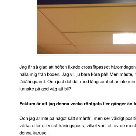
Jag är så glad att höften fixade crossfitpasset häromdagen 
hålla mig från boxen. Jag vill ju bara köra på!! Men måste,
låååångsamt. Och just det där med långsamhet är inte min
kanske på god väg att bli?
Faktum är att jag denna vecka röntgats fler gånger än t
Och jag är inte på något sätt smärtfri, men ser väldigt positiv
värka efter ett visst träningspass, vilket varit ett av de mes
denna karusell.