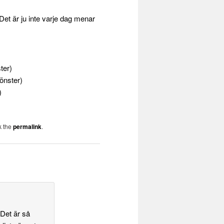
 Det är ju inte varje dag menar
ter)
fönster)
)
k the
permalink
.
Det är så