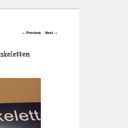
Post navigation
←
Previous
Next
→
skeletten