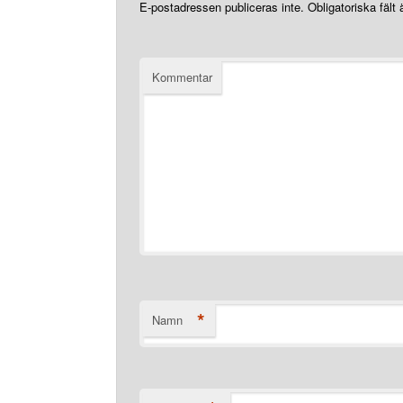
E-postadressen publiceras inte.
Obligatoriska fält
Kommentar
*
Namn