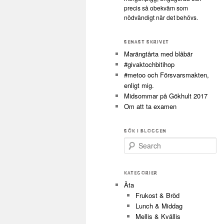
precis så obekväm som
nödvändigt när det behövs.
SENAST SKRIVET
Marängtårta med blåbär
#givaktochbitihop
#metoo och Försvarsmakten,
enligt mig.
Midsommar på Gökhult 2017
Om att ta examen
SÖK I BLOGGEN
Search
KATEGORIER
Äta
Frukost & Bröd
Lunch & Middag
Mellis & Kvällis