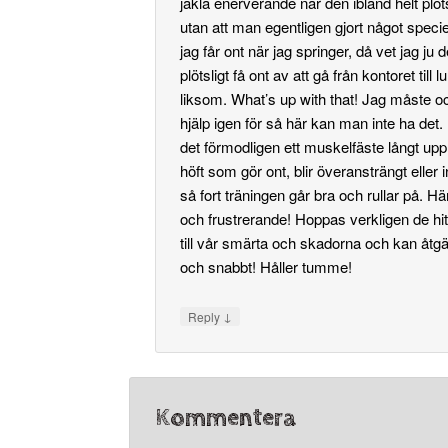
jäkla enerverande när den ibland helt plöts
utan att man egentligen gjort något speciel
jag får ont när jag springer, då vet jag ju 
plötsligt få ont av att gå från kontoret til
liksom. What’s up with that! Jag måste 
hjälp igen för så här kan man inte ha det.
det förmodligen ett muskelfäste långt up
höft som gör ont, blir överansträngt eller
så fort träningen går bra och rullar på.
och frustrerande! Hoppas verkligen de hi
till vår smärta och skadorna och kan åtgä
och snabbt! Håller tumme!
↓
Reply
Kommentera