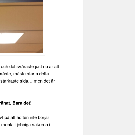
och det svåraste just nu är att
 måste, måste starta detta
 starkaste sida… men det är
ränat. Bara det!
t på att höften inte börjar
t mentalt jobbiga sakerna i