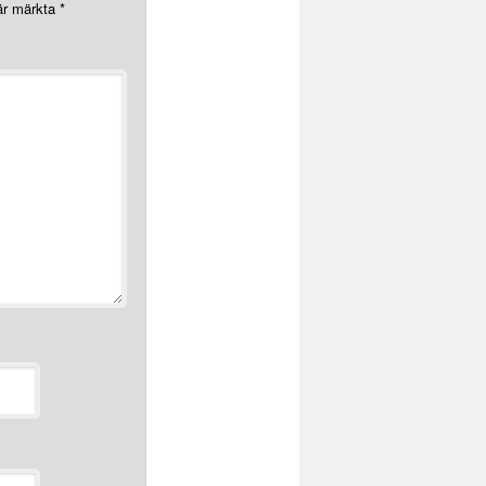
 är märkta
*