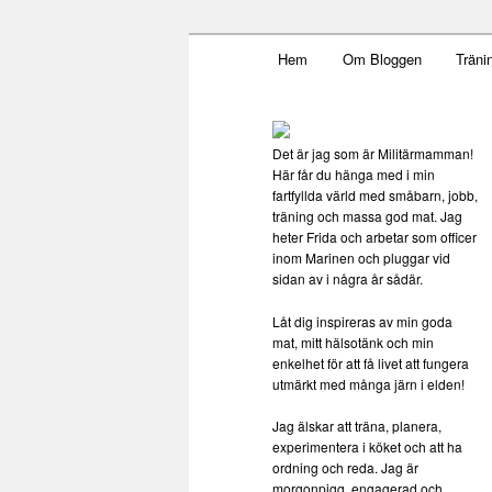
Main menu
Mamma, militär och märkbar
Hem
Om Bloggen
Träni
Skip to primary content
Militärmamma
Det är jag som är Militärmamman!
Här får du hänga med i min
fartfyllda värld med småbarn, jobb,
träning och massa god mat. Jag
heter Frida och arbetar som officer
inom Marinen och pluggar vid
sidan av i några år sådär.
Låt dig inspireras av min goda
mat, mitt hälsotänk och min
enkelhet för att få livet att fungera
utmärkt med många järn i elden!
Jag älskar att träna, planera,
experimentera i köket och att ha
ordning och reda. Jag är
morgonpigg, engagerad och