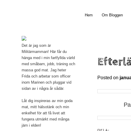
Main menu
Hem
Om Bloggen
Skip to primary content
Det är jag som är
Militärmamman! Här får du
Efterl
hänga med i min fartfyllda värld
med småbarn, jobb, träning och
massa god mat. Jag heter
Frida och arbetar som officer
Posted on
janua
inom Marinen och pluggar vid
sidan av i några år sådär.
Låt dig inspireras av min goda
Pa
mat, mitt hälsotänk och min
enkelhet för att få livet att
fungera utmärkt med många
järn i elden!
DELA: