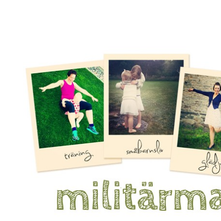
Mamma, militär och märkbart obekväm
Militärmamman