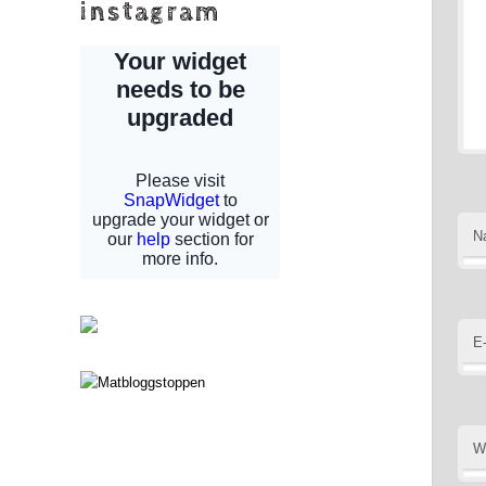
instagram
N
E
W