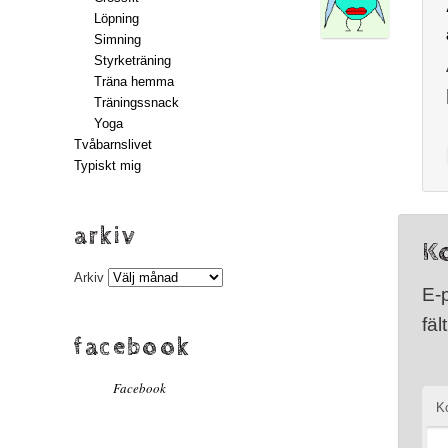
Löpning
Simning
Styrketräning
Träna hemma
Träningssnack
Yoga
Tvåbarnslivet
Typiskt mig
arkiv
K
Arkiv
E-
fäl
facebook
Facebook
K