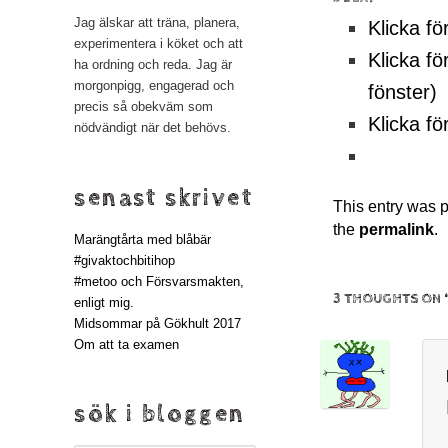
Jag älskar att träna, planera,
Klicka fö
experimentera i köket och att
Klicka fö
ha ordning och reda. Jag är
morgonpigg, engagerad och
fönster)
precis så obekväm som
Klicka fö
nödvändigt när det behövs.
senast skrivet
This entry was 
the
permalink
.
Marängtårta med blåbär
#givaktochbitihop
#metoo och Försvarsmakten,
3 THOUGHTS ON 
enligt mig.
Midsommar på Gökhult 2017
Om att ta examen
sök i bloggen