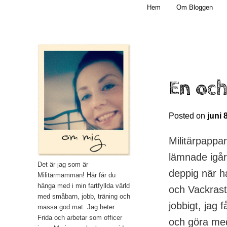
Main menu
Mamma, militär och märkbart obekväm
Hem
Om Bloggen
Skip to primary content
Militärmamman
En och
Posted on
juni 
Militärpappa
lämnade igår 
Det är jag som är
deppig när ha
Militärmamman! Här får du
hänga med i min fartfyllda värld
och Vackraste
med småbarn, jobb, träning och
jobbigt, jag 
massa god mat. Jag heter
Frida och arbetar som officer
och göra med 