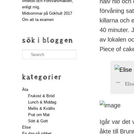
halv nio och 
#metoo och Försvarsmakten,
enligt mig.
förvåning sat
Midsommar på Gökhult 2017
killarna och
Om att ta examen
40 minuter. 
av lokalen oc
sök i bloggen
Piece of cak
Search
kategorier
Elis
Äta
Frukost & Bröd
Lunch & Middag
Mellis & Kvällis
Prat om Mat
Igår var det 
Sött & Gott
Elise
åkte till Br
En dag på jobbet