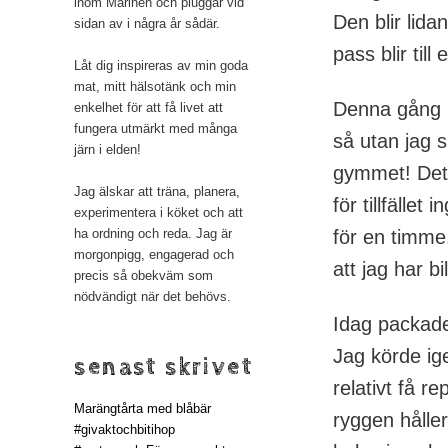
inom Marinen och pluggar vid
Den blir lid
sidan av i några år sådär.
pass blir till 
Låt dig inspireras av min goda
mat, mitt hälsotänk och min
Denna gång be
enkelhet för att få livet att
fungera utmärkt med många
så utan jag s
järn i elden!
gymmet! Det 
Jag älskar att träna, planera,
för tillfälle
experimentera i köket och att
för en timme.
ha ordning och reda. Jag är
morgonpigg, engagerad och
att jag har bil
precis så obekväm som
nödvändigt när det behövs.
Idag packade 
Jag körde ig
senast skrivet
relativt få r
Marängtårta med blåbär
ryggen håller
#givaktochbitihop