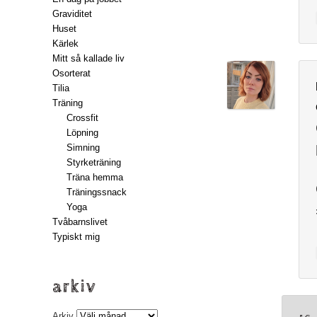
Graviditet
Huset
Kärlek
Mitt så kallade liv
Osorterat
Tilia
Träning
Crossfit
Löpning
Simning
Styrketräning
Träna hemma
Träningssnack
Yoga
Tvåbarnslivet
Typiskt mig
arkiv
Arkiv