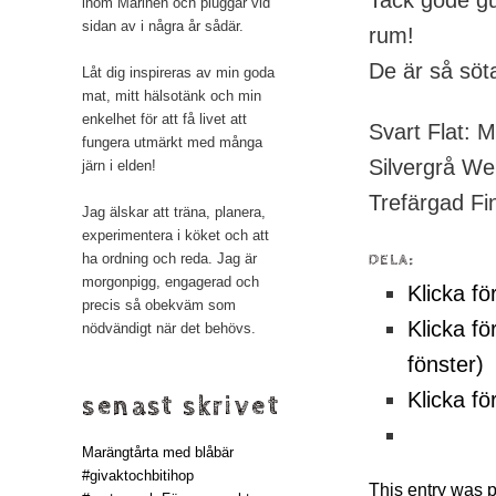
Tack gode gud
inom Marinen och pluggar vid
sidan av i några år sådär.
rum!
De är så söt
Låt dig inspireras av min goda
mat, mitt hälsotänk och min
enkelhet för att få livet att
Svart Flat: M
fungera utmärkt med många
Silvergrå We
järn i elden!
Trefärgad Fi
Jag älskar att träna, planera,
experimentera i köket och att
ha ordning och reda. Jag är
DELA:
morgonpigg, engagerad och
Klicka fö
precis så obekväm som
Klicka fö
nödvändigt när det behövs.
fönster)
Klicka fö
senast skrivet
Marängtårta med blåbär
#givaktochbitihop
This entry was 