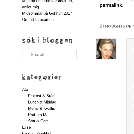
#metoo och Försvarsmakten,
permalink
.
enligt mig.
Midsommar på Gökhult 2017
Om att ta examen
2 THOUGHTS ON 
sök i bloggen
Search
kategorier
Äta
Frukost & Bröd
Lunch & Middag
Mellis & Kvällis
Prat om Mat
Sött & Gott
Elise
En dag på jobbet