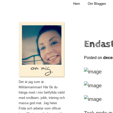
Main menu
Mamma, militär och märkbart obekväm
Hem
Om Bloggen
Skip to primary content
Militärmamman
Endast
Posted on
dece
Det är jag som är
Militärmamman! Här får du
hänga med i min fartfyllda värld
med småbarn, jobb, träning och
massa god mat. Jag heter
Frida och arbetar som officer