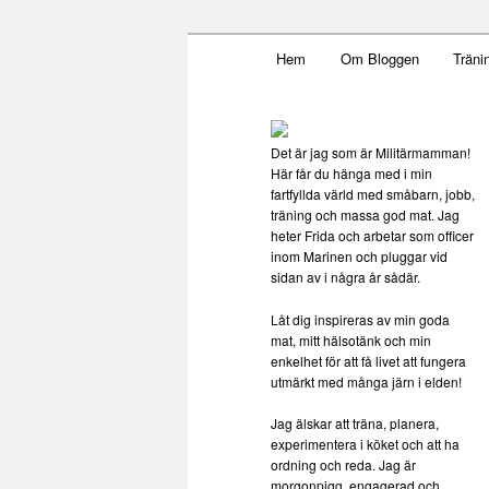
Main menu
Mamma, militär och märkbar
Hem
Om Bloggen
Träni
Skip to primary content
Militärmamma
Det är jag som är Militärmamman!
Här får du hänga med i min
fartfyllda värld med småbarn, jobb,
träning och massa god mat. Jag
heter Frida och arbetar som officer
inom Marinen och pluggar vid
sidan av i några år sådär.
Låt dig inspireras av min goda
mat, mitt hälsotänk och min
enkelhet för att få livet att fungera
utmärkt med många järn i elden!
Jag älskar att träna, planera,
experimentera i köket och att ha
ordning och reda. Jag är
morgonpigg, engagerad och