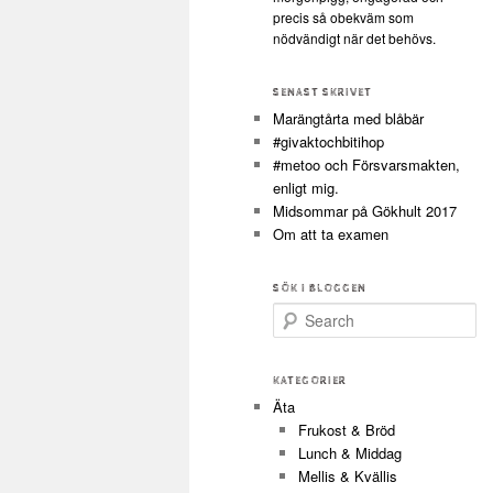
precis så obekväm som
nödvändigt när det behövs.
SENAST SKRIVET
Marängtårta med blåbär
#givaktochbitihop
#metoo och Försvarsmakten,
enligt mig.
Midsommar på Gökhult 2017
Om att ta examen
SÖK I BLOGGEN
Search
KATEGORIER
Äta
Frukost & Bröd
Lunch & Middag
Mellis & Kvällis