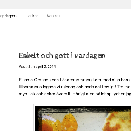
t obekväm
ngsdagbok
Länkar
Kontakt
n
Enkelt och gott i vardagen
Posted on
april 2, 2014
Finaste Grannen och Läkaremamman kom med sina barn ef
tillsammans lagade vi middag och hade det trevligt! Tre ma
mys, lek och saker överallt. Härligt med sällskap tycker ja