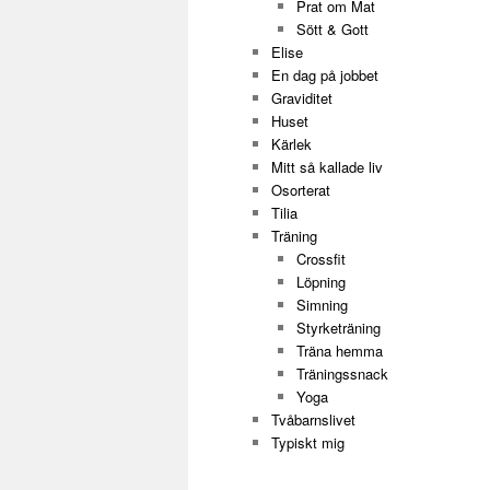
Prat om Mat
Sött & Gott
Elise
En dag på jobbet
Graviditet
Huset
Kärlek
Mitt så kallade liv
Osorterat
Tilia
Träning
Crossfit
Löpning
Simning
Styrketräning
Träna hemma
Träningssnack
Yoga
Tvåbarnslivet
Typiskt mig