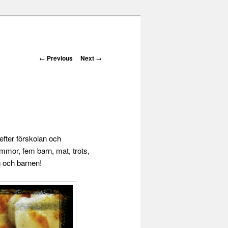
Post navigation
←
Previous
Next
→
ter förskolan och
mmor, fem barn, mat, trots,
g och barnen!