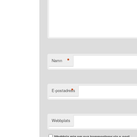
*
Namn
*
E-postadress
Webbplats
Meddela mig om nya kommentarer via e-post.