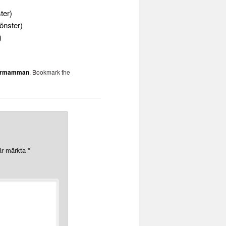
ter)
fönster)
)
tarmamman
. Bookmark the
 är märkta
*