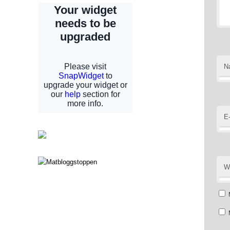
N
E
W