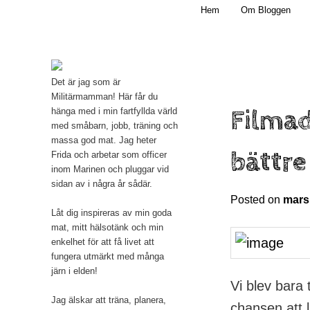
Main menu
Mamma, militär och märkbart obekväm
Hem
Om Bloggen
Skip to primary content
Militärmamman
Det är jag som är
Militärmamman! Här får du
Filmad
hänga med i min fartfyllda värld
med småbarn, jobb, träning och
massa god mat. Jag heter
bättre
Frida och arbetar som officer
inom Marinen och pluggar vid
sidan av i några år sådär.
Posted on
mars
Låt dig inspireras av min goda
mat, mitt hälsotänk och min
enkelhet för att få livet att
fungera utmärkt med många
järn i elden!
Vi blev bara 
Jag älskar att träna, planera,
chansen att 