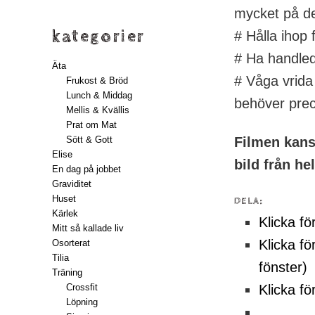
mycket på de
kategorier
# Hålla ihop 
# Ha handlede
Äta
# Våga vrida
Frukost & Bröd
Lunch & Middag
behöver pre
Mellis & Kvällis
Prat om Mat
Sött & Gott
Filmen kans
Elise
bild från he
En dag på jobbet
Graviditet
Huset
DELA:
Kärlek
Klicka fö
Mitt så kallade liv
Klicka fö
Osorterat
Tilia
fönster)
Träning
Klicka fö
Crossfit
Löpning