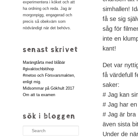
experimentera i köket och att
simhallen! Id
ha ordning och reda. Jag är
morgonpigg, engagerad och
få se sig sjä
precis så obekväm som
såg för film
nödvändigt när det behövs.
inte en klump
kant!
senast skrivet
Marängtårta med blåbär
Det var nyttig
#givaktochbitihop
få värdefull 
#metoo och Försvarsmakten,
enligt mig.
saker:
Midsommar på Gökhult 2017
# Jag kan s
Om att ta examen
# Jag har en
# Jag är bra 
sök i bloggen
även sista bi
Search
Under de nä