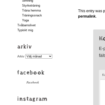
Simning
Styrketräning
Träna hemma
This entry was 
Träningssnack
permalink
.
Yoga
Tvåbarnslivet
Typiskt mig
K
arkiv
E-
fäl
Arkiv
facebook
K
Facebook
instagram