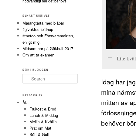
nödvändigt när det behövs.
SENAST SKRIVET
Marängtårta med blåbär
#givaktochbitihop
#metoo och Försvarsmakten,
enligt mig.
Midsommar på Gökhult 2017
Om att ta examen
Lite kvä
SÖK I BLOGGEN
Search
Idag har jag
mina närmst
KATEGORIER
mitten av ap
Äta
Frukost & Bröd
förlossninge
Lunch & Middag
behöver börj
Mellis & Kvällis
Prat om Mat
Sött & Gott