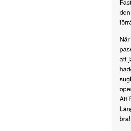
Fast
den 
förr
När 
pass
att 
hade
sug
ope
Att 
Läng
bra!