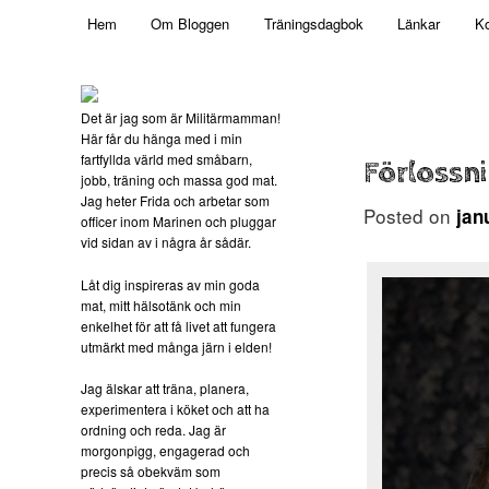
Main menu
Mamma, militär och märkbart obekväm
Hem
Om Bloggen
Träningsdagbok
Länkar
Ko
Skip to primary content
Militärmamman
Det är jag som är Militärmamman!
Här får du hänga med i min
fartfyllda värld med småbarn,
Förlossni
jobb, träning och massa god mat.
Jag heter Frida och arbetar som
Posted on
jan
officer inom Marinen och pluggar
vid sidan av i några år sådär.
Låt dig inspireras av min goda
mat, mitt hälsotänk och min
enkelhet för att få livet att fungera
utmärkt med många järn i elden!
Jag älskar att träna, planera,
experimentera i köket och att ha
ordning och reda. Jag är
morgonpigg, engagerad och
precis så obekväm som