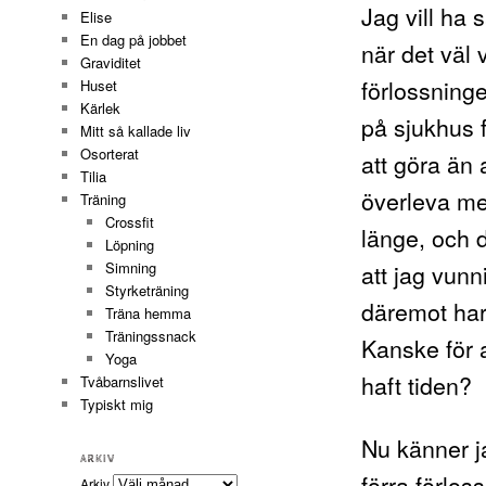
Jag vill ha
Elise
En dag på jobbet
när det väl 
Graviditet
förlossning
Huset
Kärlek
på sjukhus 
Mitt så kallade liv
Osorterat
att göra än 
Tilia
överleva mes
Träning
Crossfit
länge, och d
Löpning
att jag vunn
Simning
Styrketräning
däremot har 
Träna hemma
Träningssnack
Kanske för a
Yoga
haft tiden?
Tvåbarnslivet
Typiskt mig
Nu känner j
ARKIV
förra förlos
Arkiv