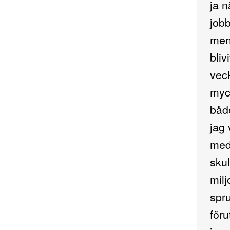
ja n
jobb
men 
bliv
veck
myc
både
jag 
med 
skul
milj
spru
för