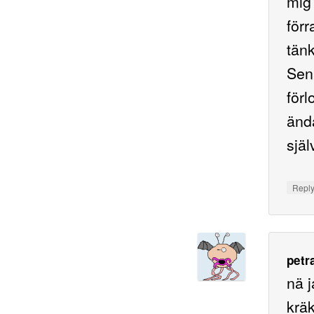
mig
förr
tänk
Sen 
för
ändå
själ
Repl
petr
nä j
kräk