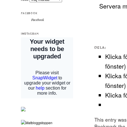
Servera m
FACEBOOK
Facebook
INSTAGRAM
DELA:
Klicka f
fönster)
Klicka f
fönster)
Klicka f
This entry wa
Bookmark the