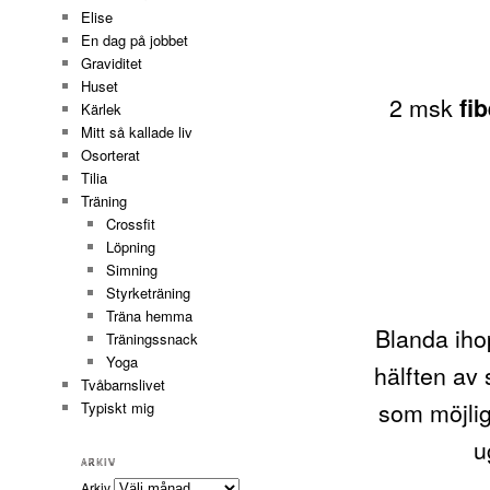
Elise
En dag på jobbet
Graviditet
Huset
2 msk
fi
Kärlek
Mitt så kallade liv
Osorterat
Tilia
Träning
Crossfit
Löpning
Simning
Styrketräning
Träna hemma
Blanda ihop
Träningssnack
Yoga
hälften av
Tvåbarnslivet
som möjlig
Typiskt mig
u
ARKIV
Arkiv