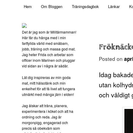
Main menu
Mamma, militär och märkbart obekväm
Hem
Om Bloggen
Träningsdagbok
Länkar
Ko
Skip to primary content
Militärmamman
Det är jag som är Militärmamman!
Här får du hänga med i min
fartfyllda värld med småbarn,
Fröknäck
jobb, träning och massa god mat.
Jag heter Frida och arbetar som
Posted on
apr
officer inom Marinen och pluggar
vid sidan av i några år sådär.
Idag bakade 
Låt dig inspireras av min goda
utan kolhyd
mat, mitt hälsotänk och min
enkelhet för att få livet att fungera
och väldigt 
utmärkt med många järn i elden!
Jag älskar att träna, planera,
experimentera i köket och att ha
ordning och reda. Jag är
morgonpigg, engagerad och
precis så obekväm som