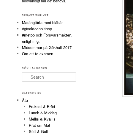
nödvändigt när det behövs.
SENAST SKRIVET
Marängtårta med blåbär
#givaktochbitihop
#metoo och Försvarsmakten,
enligt mig.
Midsommar på Gökhult 2017
Om att ta examen
SÖK I BLOGGEN
Search
KATEGORIER
Äta
Frukost & Bröd
Lunch & Middag
Mellis & Kvällis
Prat om Mat
Sött & Gott