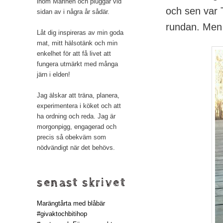
inom Marinen och pluggar vid
och sen var T
sidan av i några år sådär.
rundan. Men 
Låt dig inspireras av min goda
mat, mitt hälsotänk och min
enkelhet för att få livet att
fungera utmärkt med många
järn i elden!
Jag älskar att träna, planera,
experimentera i köket och att
ha ordning och reda. Jag är
morgonpigg, engagerad och
precis så obekväm som
nödvändigt när det behövs.
senast skrivet
Marängtårta med blåbär
#givaktochbitihop