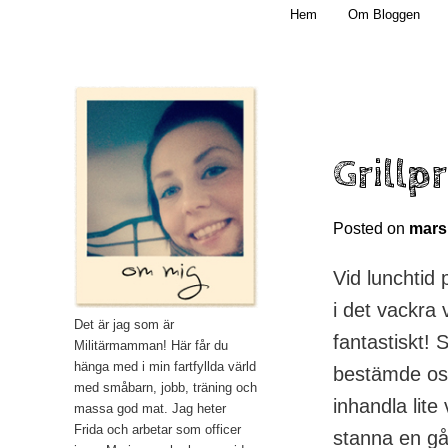
Main menu
Mamma, militär och märkbart obekväm
Hem
Om Bloggen
Skip to primary content
Militärmamman
Grillp
Posted on
mars
Vid lunchtid
i det vackra 
Det är jag som är
fantastiskt!
Militärmamman! Här får du
hänga med i min fartfyllda värld
bestämde oss 
med småbarn, jobb, träning och
inhandla lite
massa god mat. Jag heter
Frida och arbetar som officer
stanna en gå