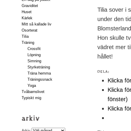
Graviditet
Tilia sover i
Huset
Kärlek
under den ti
Mitt så kallade liv
Blomsterlandet
Osorterat
Tilia
Hon skulle tv
Träning
vädret mer ti
Crossfit
Löpning
hållet!
Simning
Styrketräning
DELA:
Träna hemma
Träningssnack
Klicka fö
Yoga
Klicka fö
Tvåbarnslivet
Typiskt mig
fönster)
Klicka fö
arkiv
Arkiv