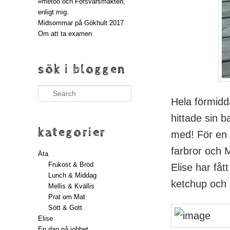
#metoo och Försvarsmakten,
enligt mig.
Midsommar på Gökhult 2017
Om att ta examen
sök i bloggen
Search
Hela förmidd
hittade sin b
kategorier
med! För en 
farbror och M
Äta
Frukost & Bröd
Elise har fåt
Lunch & Middag
ketchup och
Mellis & Kvällis
Prat om Mat
Sött & Gott
Elise
En dag på jobbet