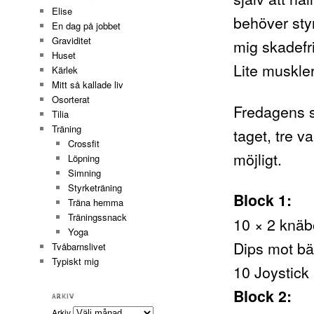
Elise
behöver styr
En dag på jobbet
Graviditet
mig skadefri
Huset
Lite muskler
Kärlek
Mitt så kallade liv
Osorterat
Fredagens st
Tilia
Träning
taget, tre v
Crossfit
möjligt.
Löpning
Simning
Styrketräning
Block 1:
Träna hemma
Träningssnack
10 × 2 knäbö
Yoga
Dips mot b
Tvåbarnslivet
Typiskt mig
10 Joystick
Block 2:
ARKIV
Arkiv