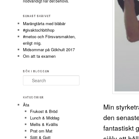
nödvändigt när det behövs.
SENAST SKRIVET
Marängtårta med blåbär
#givaktochbitihop
#metoo och Försvarsmakten,
enligt mig.
Midsommar på Gökhult 2017
Om att ta examen
SÖK I BLOGGEN
Search
KATEGORIER
Min styrket
Äta
Frukost & Bröd
den senaste
Lunch & Middag
Mellis & Kvällis
fantastiskt
Prat om Mat
själv att hå
Sött & Gott