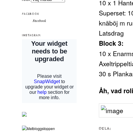
10 x 1 Hante
Superset: 1
FACEBOOK
knäböj m ru
Facebook
Latsdrag
INSTAGRAM
Block 3:
10 x Enarms
Axeltrippel
30 s Planka
Åh, vad rol
DELA: