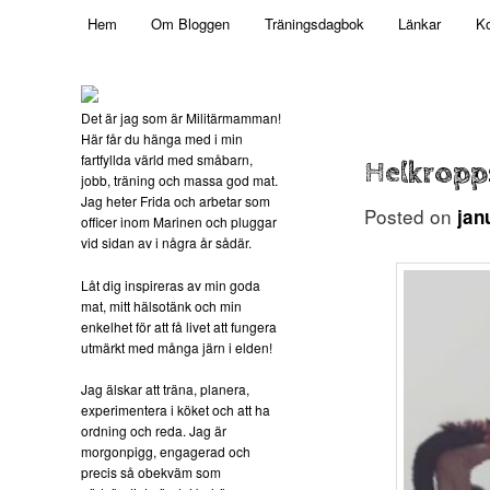
Main menu
Mamma, militär och märkbart obekväm
Hem
Om Bloggen
Träningsdagbok
Länkar
Ko
Skip to primary content
Militärmamman
Det är jag som är Militärmamman!
Här får du hänga med i min
fartfyllda värld med småbarn,
Helkropp
jobb, träning och massa god mat.
Jag heter Frida och arbetar som
Posted on
jan
officer inom Marinen och pluggar
vid sidan av i några år sådär.
Låt dig inspireras av min goda
mat, mitt hälsotänk och min
enkelhet för att få livet att fungera
utmärkt med många järn i elden!
Jag älskar att träna, planera,
experimentera i köket och att ha
ordning och reda. Jag är
morgonpigg, engagerad och
precis så obekväm som