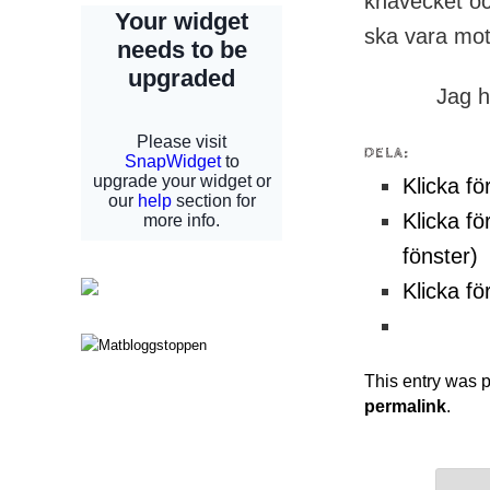
knävecket oc
ska vara mot 
Jag h
DELA:
Klicka fö
Klicka fö
fönster)
Klicka fö
This entry was 
permalink
.