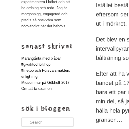
experimentera i köket och att
Istället best
ha ordning och reda. Jag är
eftersom det
morgonpigg, engagerad och
precis så obekväm som
ut i mörkret.
nödvändigt när det behövs.
Det blev en 
senast skrivet
intervallpyra
bålträning so
Marängtårta med blåbär
#givaktochbitihop
#metoo och Försvarsmakten,
Efter att ha 
enligt mig.
bandet på 17
Midsommar på Gökhult 2017
Om att ta examen
bara ett par 
min del, så j
sök i bloggen
hålla hela p
gränsen…
Search