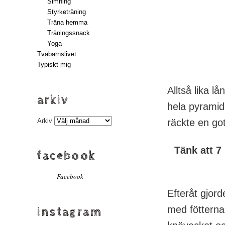
Simning
Styrketräning
Träna hemma
Träningssnack
Yoga
Tvåbarnslivet
Typiskt mig
Alltså lika 
arkiv
hela pyramid
Arkiv
räckte en got
Tänk att 7
facebook
Facebook
Efteråt gjor
med fötterna 
instagram