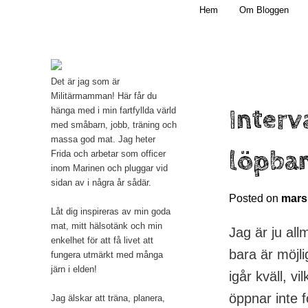
Main menu
Mamma, militär och märkbart obekväm
Hem
Om Bloggen
Skip to primary content
Militärmamman
Det är jag som är
Militärmamman! Här får du
Interv
hänga med i min fartfyllda värld
med småbarn, jobb, träning och
massa god mat. Jag heter
löpba
Frida och arbetar som officer
inom Marinen och pluggar vid
sidan av i några år sådär.
Posted on
mars
Låt dig inspireras av min goda
mat, mitt hälsotänk och min
Jag är ju al
enkelhet för att få livet att
bara är möjl
fungera utmärkt med många
järn i elden!
igår kväll, v
öppnar inte f
Jag älskar att träna, planera,