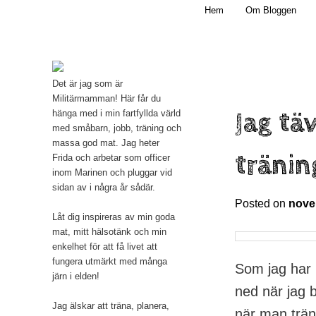
Main menu
Mamma, militär och märkbart obekväm
Hem
Om Bloggen
Skip to primary content
Militärmamman
Det är jag som är
Militärmamman! Här får du
Jag tä
hänga med i min fartfyllda värld
med småbarn, jobb, träning och
massa god mat. Jag heter
tränin
Frida och arbetar som officer
inom Marinen och pluggar vid
sidan av i några år sådär.
Posted on
nove
Låt dig inspireras av min goda
mat, mitt hälsotänk och min
enkelhet för att få livet att
fungera utmärkt med många
Som jag har 
järn i elden!
ned när jag b
Jag älskar att träna, planera,
när man trän