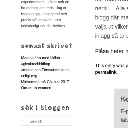
experimentera i köket och att
nertill… Alla
ha ordning och reda. Jag är
morgonpigg, engagerad och
blogg där ma
precis så obekväm som
välja ut vilk
nödvändigt när det behövs.
inlägg så är 
senast skrivet
Flåsa
heter 
Marängtårta med blåbär
#givaktochbitihop
This entry was 
#metoo och Försvarsmakten,
permalink
.
enligt mig.
Midsommar på Gökhult 2017
Om att ta examen
K
sök i bloggen
E-
fäl
Search