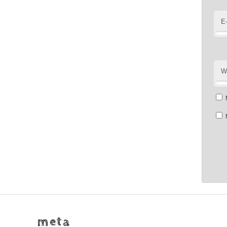
E
W
meta