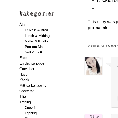
kategorier
This entry was 
Äta
permalink
.
Frukost & Bröd
Lunch & Middag
Mellis & Kvällis
2 THOUGHTS ON 
Prat om Mat
Sött & Gott
Elise
En dag på jobbet
Graviditet
Huset
Kärlek
Mitt så kallade liv
Osorterat
Tilia
Träning
Crossfit
Löpning