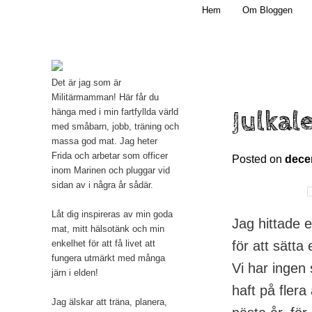
Main menu
Mamma, militär och märkbart obekväm
Hem
Om Bloggen
Skip to primary content
Militärmamman
Det är jag som är
Militärmamman! Här får du
Julkal
hänga med i min fartfyllda värld
med småbarn, jobb, träning och
massa god mat. Jag heter
Frida och arbetar som officer
Posted on
dece
inom Marinen och pluggar vid
sidan av i några år sådär.
Låt dig inspireras av min goda
Jag hittade 
mat, mitt hälsotänk och min
för att sätta
enkelhet för att få livet att
fungera utmärkt med många
Vi har ingen
järn i elden!
haft på fler
Jag älskar att träna, planera,