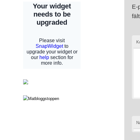
E-
fäl
K
N