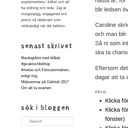
nästa år, för
experimentera i köket och att
ha ordning och reda. Jag är
blir ledsen ö
morgonpigg, engagerad och
precis så obekväm som
Caroline skri
nödvändigt när det behövs.
och man blir 
Så ni som int
senast skrivet
ska ta chans
Marängtårta med blåbär
#givaktochbitihop
Eftersom det
#metoo och Försvarsmakten,
enligt mig.
dagar att ta 
Midsommar på Gökhult 2017
Om att ta examen
DELA:
Klicka fö
sök i bloggen
Klicka fö
fönster)
Search
Klicka fö