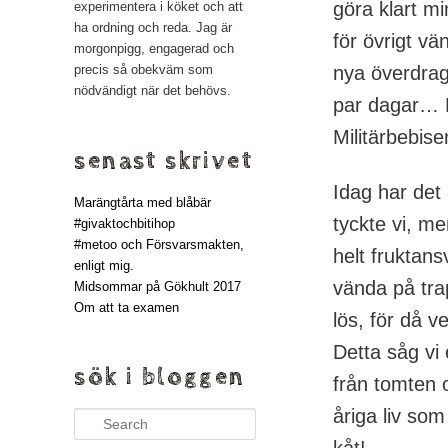
göra klart m
experimentera i köket och att
ha ordning och reda. Jag är
för övrigt vä
morgonpigg, engagerad och
nya överdrag 
precis så obekväm som
nödvändigt när det behövs.
par dagar… Nä
Militärbebis
senast skrivet
Idag har det
Marängtårta med blåbär
tyckte vi, m
#givaktochbitihop
#metoo och Försvarsmakten,
helt fruktans
enligt mig.
vända på tra
Midsommar på Gökhult 2017
Om att ta examen
lös, för då v
Detta såg vi
sök i bloggen
från tomten 
åriga liv som
Search
kåt!