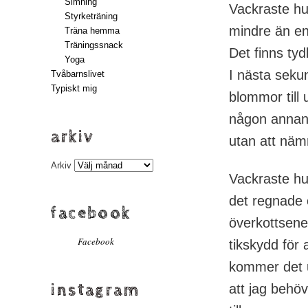
Simning
Vackraste hu
Styrketräning
mindre än en
Träna hemma
Träningssnack
Det finns ty
Yoga
I nästa sekun
Tvåbarnslivet
Typiskt mig
blommor till 
någon annan 
arkiv
utan att nä
Arkiv
Vackraste hun
det regnade o
facebook
överkottsener
Facebook
tikskydd för
kommer det ur
instagram
att jag behö