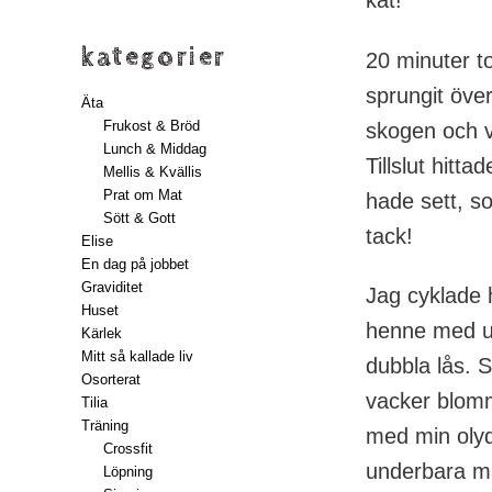
kategorier
20 minuter t
sprungit öve
Äta
Frukost & Bröd
skogen och va
Lunch & Middag
Tillslut hitt
Mellis & Kvällis
Prat om Mat
hade sett, s
Sött & Gott
tack!
Elise
En dag på jobbet
Graviditet
Jag cyklade 
Huset
henne med u
Kärlek
Mitt så kallade liv
dubbla lås. S
Osorterat
vacker blomm
Tilia
Träning
med min olyd
Crossfit
underbara ma
Löpning