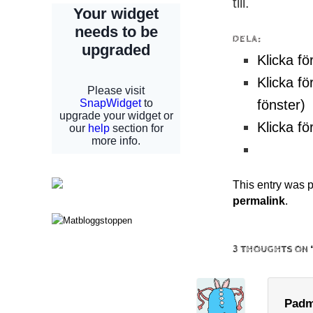
till.
DELA:
Klicka fö
Klicka fö
fönster)
Klicka fö
This entry was 
permalink
.
3 THOUGHTS ON 
Pad