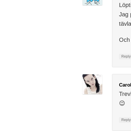
Löpt
Jag 
tävl
Och 
Repl
Caro
Trev
😉
Repl