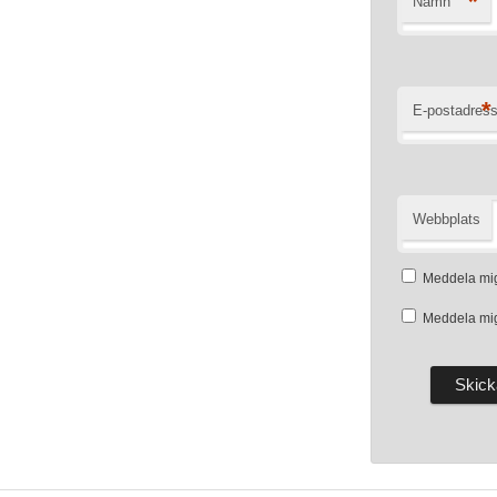
*
Namn
*
E-postadres
Webbplats
Meddela mig
Meddela mig