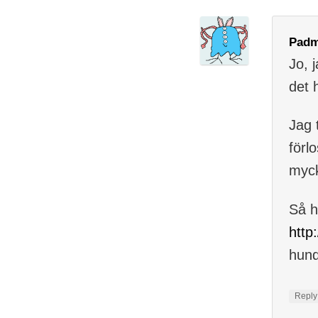
Pad
Jo, 
det 
Jag 
förl
myck
Så h
http
hund
Repl