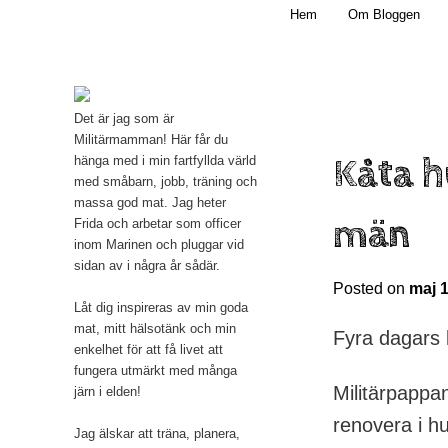
Main menu
Mamma, militär och märkbart obekväm
Hem
Om Bloggen
Skip to primary content
Militärmamman
Det är jag som är
Militärmamman! Här får du
Kåta 
hänga med i min fartfyllda värld
med småbarn, jobb, träning och
massa god mat. Jag heter
män
Frida och arbetar som officer
inom Marinen och pluggar vid
sidan av i några år sådär.
Posted on
maj 1
Låt dig inspireras av min goda
mat, mitt hälsotänk och min
Fyra dagars 
enkelhet för att få livet att
fungera utmärkt med många
Militärpappa
järn i elden!
renovera i hu
Jag älskar att träna, planera,