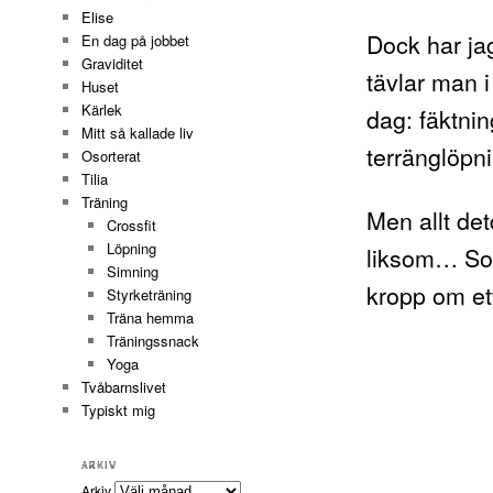
Elise
Dock har ja
En dag på jobbet
Graviditet
tävlar man 
Huset
Kärlek
dag: fäktni
Mitt så kallade liv
terränglöpni
Osorterat
Tilia
Träning
Men allt det
Crossfit
Löpning
liksom… Som 
Simning
kropp om et
Styrketräning
Träna hemma
Träningssnack
Yoga
Tvåbarnslivet
Typiskt mig
ARKIV
Arkiv