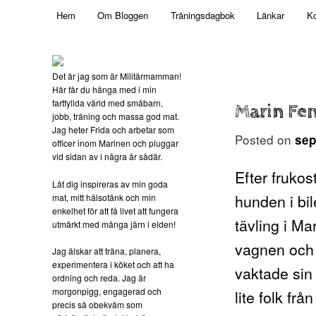
Main menu
Mamma, militär och märkbart obekväm
Hem
Om Bloggen
Träningsdagbok
Länkar
Ko
Skip to primary content
Militärmamman
Det är jag som är Militärmamman!
Här får du hänga med i min
fartfyllda värld med småbarn,
Marin F
jobb, träning och massa god mat.
Jag heter Frida och arbetar som
Posted on
sep
officer inom Marinen och pluggar
vid sidan av i några år sådär.
Efter fruko
Låt dig inspireras av min goda
hunden i bil
mat, mitt hälsotänk och min
enkelhet för att få livet att fungera
tävling i M
utmärkt med många järn i elden!
vagnen och 
Jag älskar att träna, planera,
experimentera i köket och att ha
vaktade sin 
ordning och reda. Jag är
morgonpigg, engagerad och
lite folk f
precis så obekväm som