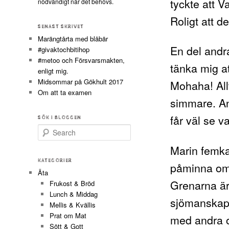
tyckte att V
nödvändigt när det behövs.
Roligt att de
SENAST SKRIVET
Marängtårta med blåbär
En del andr
#givaktochbitihop
#metoo och Försvarsmakten,
tänka mig a
enligt mig.
Midsommar på Gökhult 2017
Mohaha! Allt
Om att ta examen
simmare. Ann
får väl se v
SÖK I BLOGGEN
Search
Marin femka
KATEGORIER
påminna om 
Äta
Grenarna är
Frukost & Bröd
Lunch & Middag
sjömanskap 
Mellis & Kvällis
Prat om Mat
med andra o
Sött & Gott