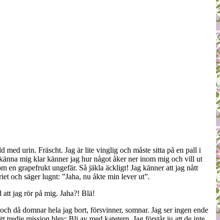
med urin. Fräscht. Jag är lite vinglig och måste sitta på en pall i
r känna mig klar känner jag hur något åker ner inom mig och vill ut
en grapefrukt ungefär. Så jäkla äckligt! Jag känner att jag nått
et och säger lugnt: ”Jaha, nu åkte min lever ut”.
att jag rör på mig. Jaha?! Blä!
och då domnar hela jag bort, försvinner, somnar. Jag ser ingen ende
t tredje mission blev: Bli av med katetern. Jag förstår ju att de inte