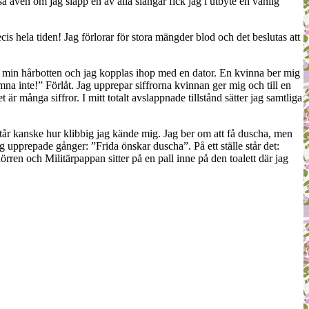
så även om jag slapp en av alla slangar fick jag i utbyte en vanlig
ecis hela tiden! Jag förlorar för stora mängder blod och det beslutas att
t i min hårbotten och jag kopplas ihop med en dator. En kvinna ber mig
mna inte!” Förlåt. Jag upprepar siffrorna kvinnan ger mig och till en
 är många siffror. I mitt totalt avslappnade tillstånd sätter jag samtliga
står kanske hur klibbig jag kände mig. Jag ber om att få duscha, men
 upprepade gånger: ”Frida önskar duscha”. På ett ställe står det:
rren och Militärpappan sitter på en pall inne på den toalett där jag