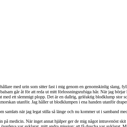
hållare med urin som sitter fast i mig genom en genomskinlig slang, fylld 
alsam går åt för att reda ut mitt förlossningsrufsiga hår. När jag börja
med ett slemmigt plopp. Det är en dallrig, geléaktig blodklump stor som 
morskan utanför. Jag håller ut blodklumpen i ena handen utanför draperi
om samlats när jag legat stilla så länge och nu kommer ut i samband med 
 på medicin. När inget annat hjälper ger de mig något intravenöst skit 
överleva var avklarat, mitt andra mission: att få duscha var avklarat. Mit