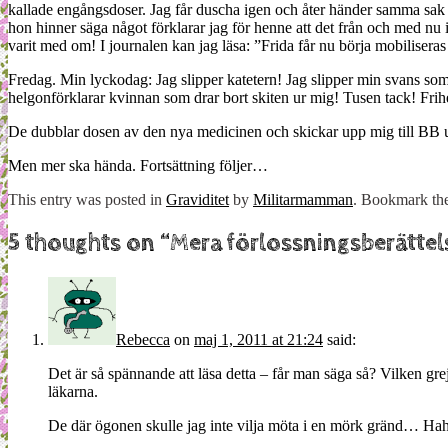
kallade engångsdoser. Jag får duscha igen och åter händer samma sak 
hon hinner säga något förklarar jag för henne att det från och med nu 
varit med om! I journalen kan jag läsa: ”Frida får nu börja mobilisera
Fredag. Min lyckodag: Jag slipper katetern! Jag slipper min svans som 
helgonförklarar kvinnan som drar bort skiten ur mig! Tusen tack! Frihe
De dubblar dosen av den nya medicinen och skickar upp mig till BB u
Men mer ska hända. Fortsättning följer…
This entry was posted in
Graviditet
by
Militarmamman
. Bookmark th
5 thoughts on “
Mera förlossningsberättel
Rebecca
on
maj 1, 2011 at 21:24
said:
Det är så spännande att läsa detta – får man säga så? Vilken gre
läkarna.
De där ögonen skulle jag inte vilja möta i en mörk gränd… Haha