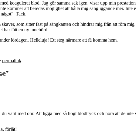
med koagulerat blod. Jag gör samma sak igen, visar upp min prestation
inte kommer att beredas möjlighet att hålla mig sängliggande mer. Inte e
s något”. Tack.
skaver, som sitter fast på sängkanten och hindrar mig från att röra mig 
t har fått en ny innebörd.
nder lördagen. Helleluja! Ett steg närmare att få komma hem.
e
permalink
.
se
”
j du varit med om! Att ligga med så högt blodtryck och höra att de inte 
, förlåt!