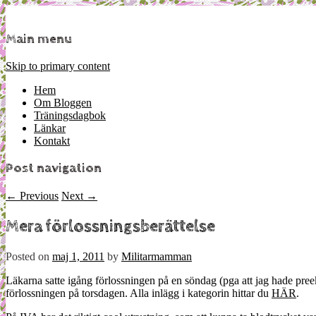
Mamma, militär och märkbart obekväm
Militärmamman
Main menu
Skip to primary content
Hem
Om Bloggen
Träningsdagbok
Länkar
Kontakt
Post navigation
←
Previous
Next
→
Mera förlossningsberättelse
Posted on
maj 1, 2011
by
Militarmamman
Läkarna satte igång förlossningen på en söndag (pga att jag hade pree
förlossningen på torsdagen. Alla inlägg i kategorin hittar du
HÄR
.