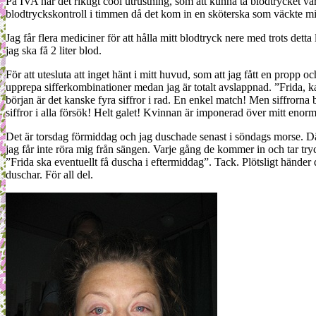
På IVA har det riktigt cool utrustning, som att kunna ta blodtrycket var
blodtryckskontroll i timmen då det kom in en sköterska som väckte m
Jag får flera mediciner för att hålla mitt blodtryck nere med trots detta
jag ska få 2 liter blod.
För att utesluta att inget hänt i mitt huvud, som att jag fått en prop
upprepa sifferkombinationer medan jag är totalt avslappnad. ”Frida, kan
början är det kanske fyra siffror i rad. En enkel match! Men siffrorna bl
siffror i alla försök! Helt galet! Kvinnan är imponerad över mitt enorm
Det är torsdag förmiddag och jag duschade senast i söndags morse. Där
jag får inte röra mig från sängen. Varje gång de kommer in och tar try
”Frida ska eventuellt få duscha i eftermiddag”. Tack. Plötsligt händer 
duschar. För all del.