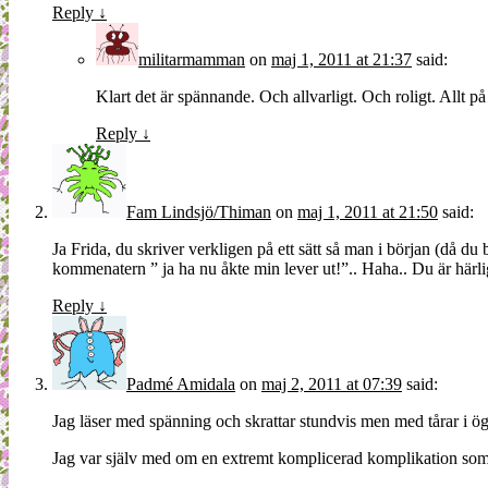
Reply
↓
militarmamman
on
maj 1, 2011 at 21:37
said:
Klart det är spännande. Och allvarligt. Och roligt. Allt p
Reply
↓
Fam Lindsjö/Thiman
on
maj 1, 2011 at 21:50
said:
Ja Frida, du skriver verkligen på ett sätt så man i början (då du 
kommenatern ” ja ha nu åkte min lever ut!”.. Haha.. Du är härl
Reply
↓
Padmé Amidala
on
maj 2, 2011 at 07:39
said:
Jag läser med spänning och skrattar stundvis men med tårar i ö
Jag var själv med om en extremt komplicerad komplikation som u