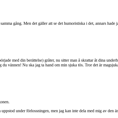
å samma gång. Men det gäller att se det humoristiska i det, annars hade j
började med din berättelse) gråter, nu sitter man å skrattar åt dina unde
ig du vännen! Nu ska jag ta hand om min sjuka tös. Tror det är magsju
gonen.
ppstod under förlossningen, men jag kan inte dela med mig av den ännu