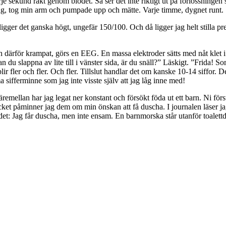
je sekund rakt genom blodet. Så ser det inte riktigt ut på förlossningen 
ig, tog min arm och pumpade upp och mätte. Varje timme, dygnet runt.
 ligger det ganska högt, ungefär 150/100. Och då ligger jag helt stilla pr
p och därför krampat, görs en EEG. En massa elektroder sätts med nåt kle
 du slappna av lite till i vänster sida, är du snäll?” Läskigt. ”Frida! So
ir fler och fler. Och fler. Tillslut handlar det om kanske 10-14 siffor. Det
a sifferminne som jag inte visste själv att jag låg inne med!
emellan har jag legat ner konstant och försökt föda ut ett barn. Ni för
cket påminner jag dem om min önskan att få duscha. I journalen läser jag
det: Jag får duscha, men inte ensam. En barnmorska står utanför toalettdö