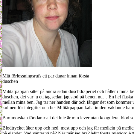
Mitt förlossningsrufs ett par dagar innan första
duschen
Militärpappan sitter på andra sidan duschdraperiet och håller i mina be
duschen, det var ju ett tag sedan jag stod på benen nu… En hel flaska b
mellan mina ben. Jag tar ner handen där och fångar det som kommer ut 
kulmen för integritet och ber Militärpappan kalla in den vaktande barn
Barnmorskan förklarar att det inte är min lever utan koagulerat blod s
Blodtrycket åker upp och ned, mest upp och jag får medicin på medicin
på eländet. Vad väntar vi på? När mår jag bra? Mitt första mission: Att 