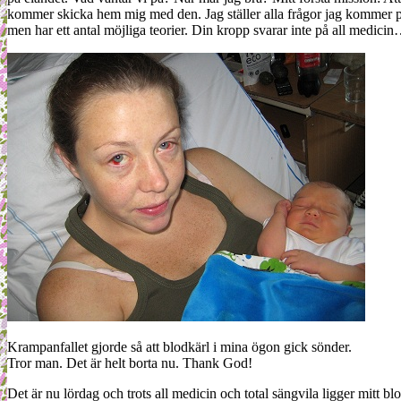
kommer skicka hem mig med den. Jag ställer alla frågor jag kommer på oc
men har ett antal möjliga teorier. Din kropp svarar inte på all medici
Krampanfallet gjorde så att blodkärl i mina ögon gick sönder.
Tror man. Det är helt borta nu. Thank God!
Det är nu lördag och trots all medicin och total sängvila ligger mitt bl