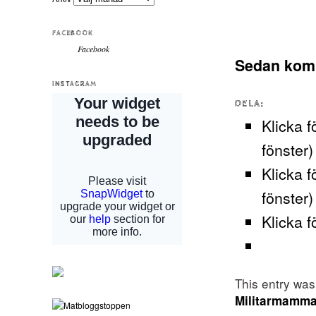
FACEBOOK
Facebook
Sedan komm
INSTAGRAM
DELA:
Klicka f
fönster)
Klicka f
fönster)
Klicka f
This entry wa
Militarmamm