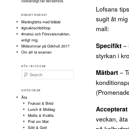
nödvändigt när det behövs.
Lofsans tip
SENAST SKRIVET
sugit åt mi
Marängtårta med blåbär
mall:
#givaktochbitihop
#metoo och Försvarsmakten,
enligt mig.
– 
Specifikt
Midsommar på Gökhult 2017
Om att ta examen
styrkan i kr
SÖK I BLOGGEN
– T
Mätbart
Search
konditionsp
(Promenader,
KATEGORIER
Äta
Frukost & Bröd
Accepterat 
Lunch & Middag
Mellis & Kvällis
veckan, äta
Prat om Mat
på kolhydrat
Sött & Gott