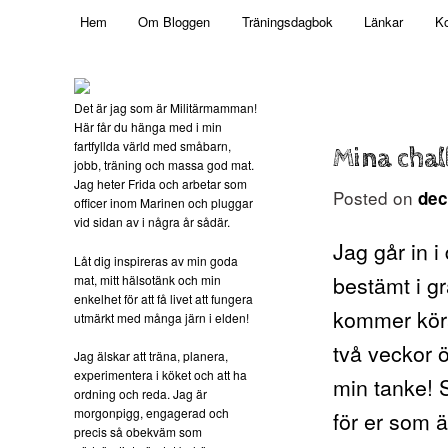
Main menu
Mamma, militär och märkbart obekväm
Hem
Om Bloggen
Träningsdagbok
Länkar
Ko
Skip to primary content
Militärmamman
Det är jag som är Militärmamman!
Här får du hänga med i min
fartfyllda värld med småbarn,
Mina cha
jobb, träning och massa god mat.
Jag heter Frida och arbetar som
Posted on
dec
officer inom Marinen och pluggar
vid sidan av i några år sådär.
Jag går in 
Låt dig inspireras av min goda
bestämt i gr
mat, mitt hälsotänk och min
enkelhet för att få livet att fungera
kommer köra 
utmärkt med många järn i elden!
två veckor ö
Jag älskar att träna, planera,
experimentera i köket och att ha
min tanke! 
ordning och reda. Jag är
morgonpigg, engagerad och
för er som ä
precis så obekväm som