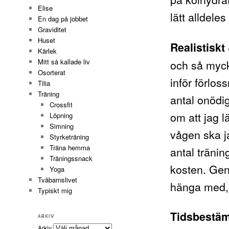
Elise
lätt alldele
En dag på jobbet
Graviditet
Huset
Realistiskt
Kärlek
och så myck
Mitt så kallade liv
Osorterat
inför förlos
Tilia
Träning
antal onödi
Crossfit
om att jag l
Löpning
Simning
vågen ska ja
Styrketräning
Träna hemma
antal träni
Träningssnack
kosten. Gen
Yoga
Tvåbarnslivet
hänga med, 
Typiskt mig
Tidsbestä
ARKIV
Arkiv