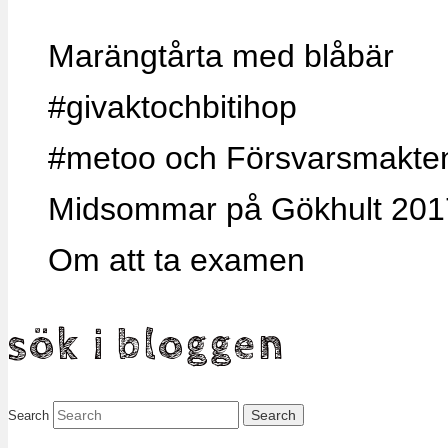
Marängtårta med blåbär
#givaktochbitihop
#metoo och Försvarsmakten,
Midsommar på Gökhult 201
Om att ta examen
sök i bloggen
Search