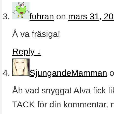
fuhran
on
mars 31, 20
Å va fräsiga!
Reply
↓
SjungandeMamman
Åh vad snygga! Alva fick lik
TACK för din kommentar, nu 