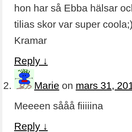
hon har så Ebba hälsar och 
tilias skor var super coola;
Kramar
Reply
↓
Marie
on
mars 31, 201
Meeeen sååå fiiiiina
Reply
↓