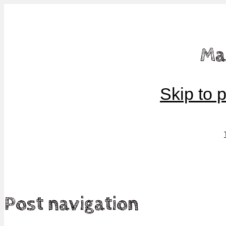
Mamma, militär och märkbart obekväm
Ma
Militärmamman
Skip to 
Post navigation