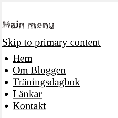
Mamma, militär och märkbart obekväm
Militärmamman
Main menu
Skip to primary content
Hem
Om Bloggen
Träningsdagbok
Länkar
Kontakt