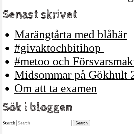
Senast skrivet
Marängtårta med blåbär
#givaktochbitihop
#metoo och Försvarsmakt
Midsommar på Gökhult 
Om att ta examen
Sök i bloggen
Search