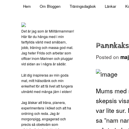
Main menu
Mamma, militär och märkbart obekväm
Hem
Om Bloggen
Träningsdagbok
Länkar
Ko
Skip to primary content
Militärmamman
Det är jag som är Militärmamman!
Här får du hänga med i min
fartfyllda värld med småbarn,
Pannkak
jobb, träning och massa god mat.
Jag heter Frida och arbetar som
Posted on
maj
officer inom Marinen och pluggar
vid sidan av i några år sådär.
Låt dig inspireras av min goda
mat, mitt hälsotänk och min
enkelhet för att få livet att fungera
Mums med m
utmärkt med många järn i elden!
skepsis vis
Jag älskar att träna, planera,
experimentera i köket och att ha
var lite sur
ordning och reda. Jag är
sa ”nam nam
morgonpigg, engagerad och
precis så obekväm som