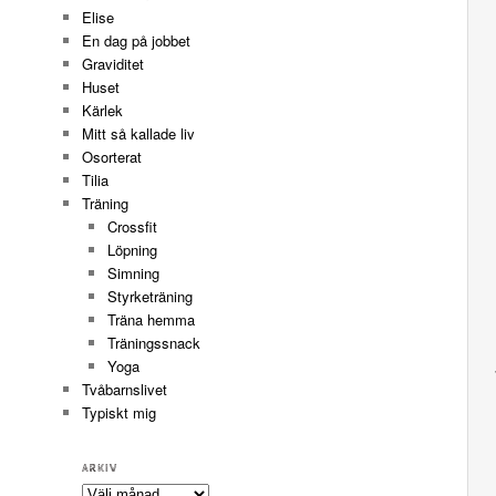
Elise
En dag på jobbet
Graviditet
Huset
Kärlek
Mitt så kallade liv
Osorterat
Tilia
Träning
Crossfit
Löpning
Simning
Styrketräning
Träna hemma
Träningssnack
Yoga
Tvåbarnslivet
Typiskt mig
ARKIV
Arkiv