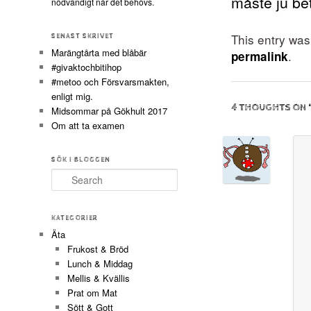
måste ju be
nödvändigt när det behövs.
This entry wa
SENAST SKRIVET
Marängtårta med blåbär
.
permalink
#givaktochbitihop
#metoo och Försvarsmakten,
enligt mig.
4 THOUGHTS ON 
Midsommar på Gökhult 2017
Om att ta examen
SÖK I BLOGGEN
Search
KATEGORIER
Äta
Frukost & Bröd
Lunch & Middag
Mellis & Kvällis
Prat om Mat
Sött & Gott