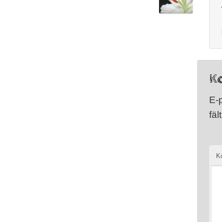
K
E-
fäl
K