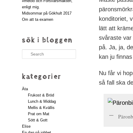
#metoo och Försvarsmakten,
enligt mig.
päronsmörkräm
Midsommar på Gökhult 2017
konditoriet, v
Om att ta examen
lätt att kräm
svåraste var
sök i bloggen
på. Ja, ja, 
Search
kan ju finna
Nu får vi ho
kategorier
så fall ska d
Äta
Frukost & Bröd
Lunch & Middag
Mellis & Kvällis
Prat om Mat
Päronb
Sött & Gott
Elise
En dag på jobbet