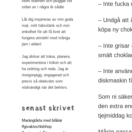
inom Marinen och pluggar vid
– Inte fucka
sidan av i några år sådär.
– Undgå att å
Låt dig inspireras av min goda
mat, mitt hälsotänk och min
köpa ny cho
enkelhet för att få livet att
fungera utmärkt med många
järn i elden!
– Inte grisar
smält chokl
Jag älskar att träna, planera,
experimentera i köket och att
ha ordning och reda. Jag är
– Inte använ
morgonpigg, engagerad och
diskmaskin få
precis så obekväm som
nödvändigt när det behövs.
Som ni säker
den extra e
senast skrivet
tjejmiddag ko
Marängtårta med blåbär
#givaktochbitihop
Måste passa 