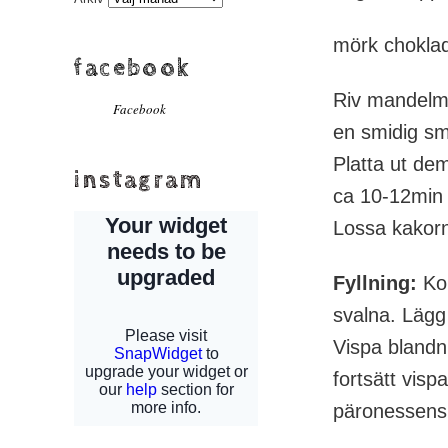
mörk chokla
facebook
Riv mandelma
Facebook
en smidig sm
Platta ut de
instagram
ca 10-12min 
Lossa kakorna
Fyllning:
Kok
svalna. Lägg 
Vispa blandn
fortsätt visp
päronessens 