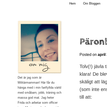
Main menu
Mamma, militär och märkbart obekväm
Hem
Om Bloggen
Skip to primary content
Militärmamman
Päron
Posted on
april
Tolv(!) jävla
klara! De ble
Det är jag som är
skäligt att l
Militärmamman! Här får du
hänga med i min fartfyllda värld
(som inte ens
med småbarn, jobb, träning och
till att:
massa god mat. Jag heter
Frida och arbetar som officer