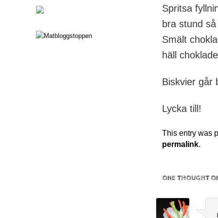
Spritsa fylln
bra stund så a
Smält choklad
häll choklad
Biskvier går 
Lycka till!
This entry was 
permalink
.
ONE THOUGHT ON