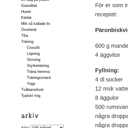
För er som i
Graviditet
Huset
receptet:
Kärlek
Mitt så kallade liv
Päronbiskvi
Osorterat
Tilia
Träning
600 g mand
Crossfit
Löpning
4 äggvitor
Simning
Styrketräning
Fyllning:
Träna hemma
Träningssnack
4 dl socker
Yoga
12 msk vatt
Tvåbarnslivet
Typiskt mig
8 äggulor
500 rumsvar
arkiv
några dropp
några droppa
Arkiv