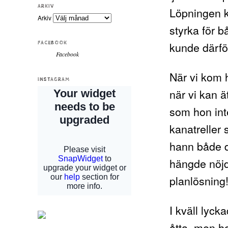
ARKIV
Löpningen k
Arkiv
styrka för b
kunde därfö
FACEBOOK
Facebook
När vi kom 
INSTAGRAM
när vi kan ä
som hon int
kanatreller
hann både d
hängde nöjd 
planlösning
I kväll lyck
åtta, men h