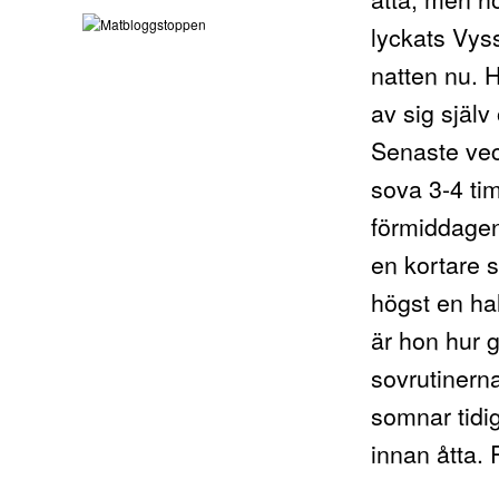
lyckats Vys
natten nu. 
av sig själv
Senaste vec
sova 3-4 ti
förmiddagen
en kortare 
högst en ha
är hon hur 
sovrutinern
somnar tidi
innan åtta. 