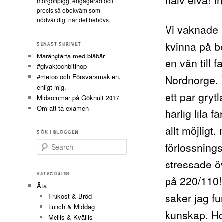
morgonpigg, engagerad och
precis så obekväm som
nödvändigt när det behövs.
Vi vaknade 
kvinna på be
SENAST SKRIVET
Marängtårta med blåbär
en vän till 
#givaktochbitihop
#metoo och Försvarsmakten,
Nordnorge. V
enligt mig.
ett par gryt
Midsommar på Gökhult 2017
Om att ta examen
härlig lila 
allt möjligt
SÖK I BLOGGEN
förlossning
Search
stressade ö
KATEGORIER
på 220/110!
Äta
saker jag f
Frukost & Bröd
Lunch & Middag
kunskap. Hon
Mellis & Kvällis