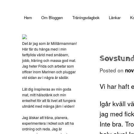
Main menu
Hem
Om Bloggen
Träningsdagbok
Länkar
Ko
Skip to primary content
Det är jag som är Militärmamman!
Här får du hänga med i min
fartfyllda värld med småbarn,
Sovstund
jobb, träning och massa god mat.
Jag heter Frida och arbetar som
Posted on
nov
officer inom Marinen och pluggar
vid sidan av i några år sådär.
Vi har haft 
Låt dig inspireras av min goda
mat, mitt hälsotänk och min
enkelhet för att få livet att fungera
Igår kväll 
utmärkt med många järn i elden!
jag med fic
Jag älskar att träna, planera,
Inte bra. Tr
experimentera i köket och att ha
ordning och reda. Jag är
halv elva! 