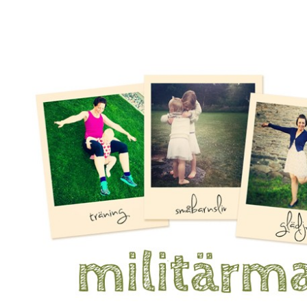
Mamma, militär och märkbart obekväm
Militärmamman