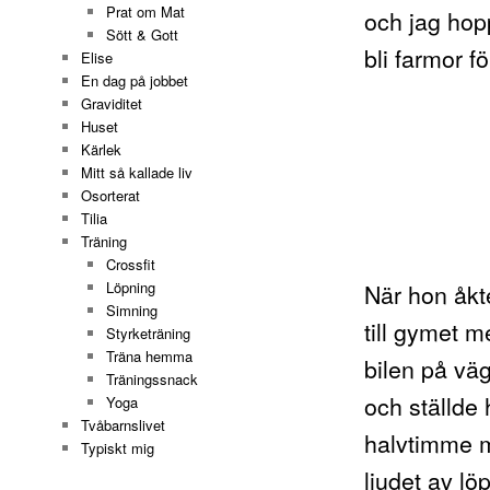
Prat om Mat
och jag hop
Sött & Gott
bli farmor f
Elise
En dag på jobbet
Graviditet
Huset
Kärlek
Mitt så kallade liv
Osorterat
Tilia
Träning
Crossfit
När hon åkt
Löpning
Simning
till gymet 
Styrketräning
Träna hemma
bilen på väg
Träningssnack
och ställde
Yoga
Tvåbarnslivet
halvtimme 
Typiskt mig
ljudet av l