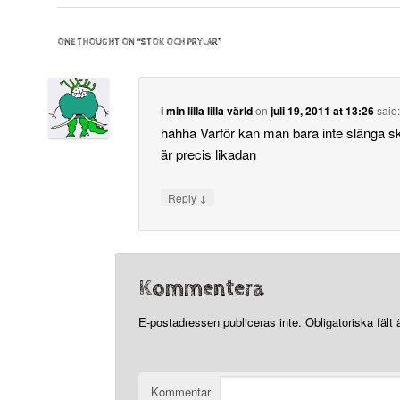
ONE THOUGHT ON “
STÖK OCH PRYLAR
”
i min lilla lilla värld
on
juli 19, 2011 at 13:26
said
hahha Varför kan man bara inte slänga s
är precis likadan
↓
Reply
Kommentera
E-postadressen publiceras inte.
Obligatoriska fält
Kommentar