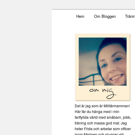
Main menu
Mamma, militär och märkbar
Hem
Om Bloggen
Träni
Skip to primary content
Militärmamma
Det är jag som är Militärmamman!
Här får du hänga med i min
fartfyllda värld med småbarn, jobb,
träning och massa god mat. Jag
heter Frida och arbetar som officer
inom Marinen och pluggar vid