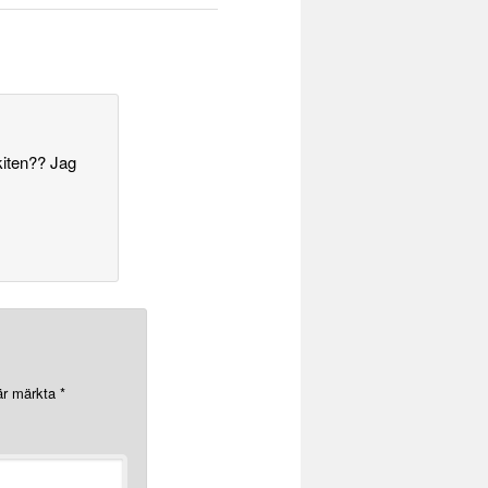
:
kiten?? Jag
 är märkta
*