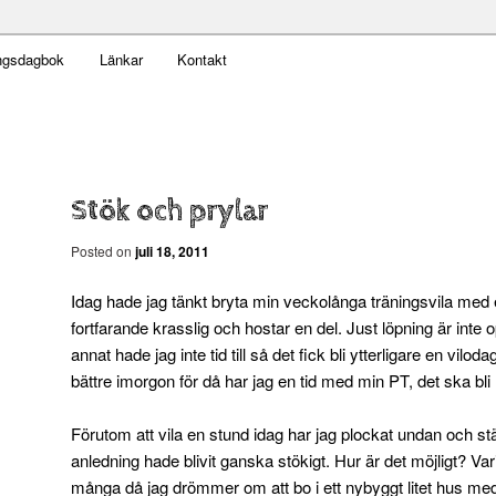
t obekväm
ngsdagbok
Länkar
Kontakt
n
Stök och prylar
Posted on
juli 18, 2011
Idag hade jag tänkt bryta min veckolånga träningsvila med e
fortfarande krasslig och hostar en del. Just löpning är inte op
annat hade jag inte tid till så det fick bli ytterligare en vil
bättre imorgon för då har jag en tid med min PT, det ska bli r
Förutom att vila en stund idag har jag plockat undan och s
anledning hade blivit ganska stökigt. Hur är det möjligt? V
många då jag drömmer om att bo i ett nybyggt litet hus med