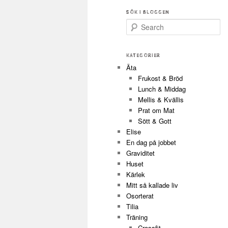
SÖK I BLOGGEN
Search
KATEGORIER
Äta
Frukost & Bröd
Lunch & Middag
Mellis & Kvällis
Prat om Mat
Sött & Gott
Elise
En dag på jobbet
Graviditet
Huset
Kärlek
Mitt så kallade liv
Osorterat
Tilia
Träning
Crossfit