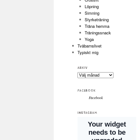
Löpning
Simning
Styrketräning
Träna hemma
Träningssnack
Yoga
Tvåbarnslivet
Typiskt mig
ARKIV
Arkiv
FACEBOOK
Facebook
INSTAGRAM