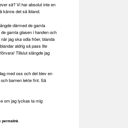
ver så? Vi har absolut inte en
å känns det så ibland.
h slängde därmed de gamla
ed de gamla glasen i handen och
är jag ska odla fröer, blanda
blandar aldrig så pass lite
förvara! Tillslut slängde jag
ddag med oss och det blev en
p och barnen lekte fint. Så
se om jag lyckas ta mig
he
permalink
.