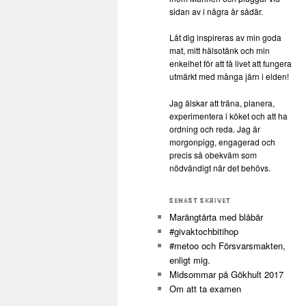
sidan av i några år sådär.
Låt dig inspireras av min goda
mat, mitt hälsotänk och min
enkelhet för att få livet att fungera
utmärkt med många järn i elden!
Jag älskar att träna, planera,
experimentera i köket och att ha
ordning och reda. Jag är
morgonpigg, engagerad och
precis så obekväm som
nödvändigt när det behövs.
SENAST SKRIVET
Marängtårta med blåbär
#givaktochbitihop
#metoo och Försvarsmakten,
enligt mig.
Midsommar på Gökhult 2017
Om att ta examen