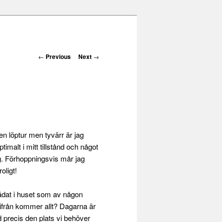
Post navigation
←
Previous
Next
→
n löptur men tyvärr är jag
timalt i mitt tillstånd och något
odag. Förhoppningsvis mår jag
oligt!
tädat i huset som av någon
arifrån kommer allt? Dagarna är
 precis den plats vi behöver