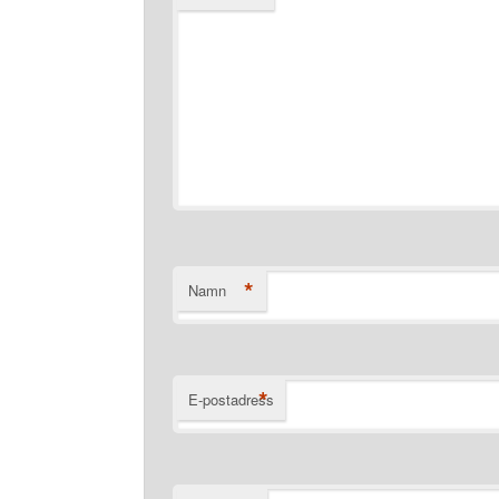
*
Namn
*
E-postadress