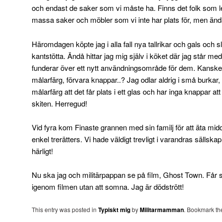
och endast de saker som vi måste ha. Finns det folk som le
massa saker och möbler som vi inte har plats för, men änd
Häromdagen köpte jag i alla fall nya tallrikar och gals oc
kantstötta. Ändå hittar jag mig själv i köket där jag står m
funderar över ett nytt användningsområde för dem. Kanske n
målarfärg, förvara knappar..? Jag odlar aldrig i små burkar, 
målarfärg att det får plats i ett glas och har inga knappar att 
skiten. Herregud!
Vid fyra kom Finaste grannen med sin familj för att äta mi
enkel trerätters. Vi hade väldigt trevligt i varandras sällska
härligt!
Nu ska jag och militärpappan se på film, Ghost Town. Får 
igenom filmen utan att somna. Jag är dödstrött!
This entry was posted in
Typiskt mig
by
Militarmamman
. Bookmark t