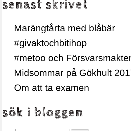
senast skrivet
Marängtårta med blåbär
#givaktochbitihop
#metoo och Försvarsmakten,
Midsommar på Gökhult 201
Om att ta examen
sök i bloggen