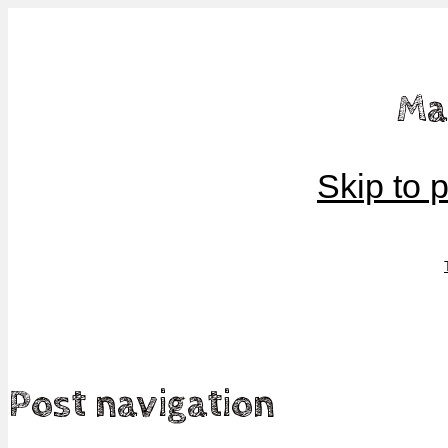
Mamma, militär och märkbart obekväm
Ma
Militärmamman
Skip to 
Post navigation