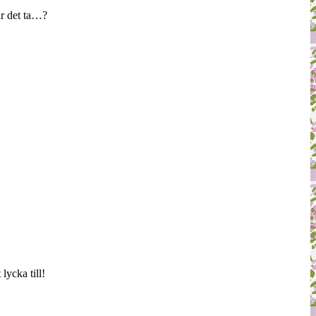
år det ta…?
lycka till!