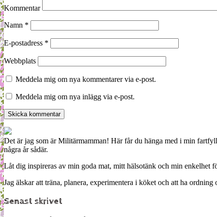
Kommentar
Namn
*
E-postadress
*
Webbplats
Meddela mig om nya kommentarer via e-post.
Meddela mig om nya inlägg via e-post.
Det är jag som är Militärmamman! Här får du hänga med i min fartfyll
några år sådär.
Låt dig inspireras av min goda mat, mitt hälsotänk och min enkelhet för
Jag älskar att träna, planera, experimentera i köket och att ha ordn
Senast skrivet