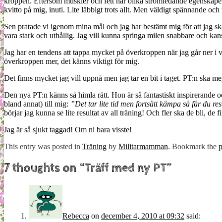
kroppen. Eftersom muskler och fett har olika strömledande egenskaper 
kvitto på mig, inuti. Lite läbbigt trots allt. Men väldigt spännande oc
Sen pratade vi igenom mina mål och jag har bestämt mig för att jag ska b
vara stark och uthållig. Jag vill kunna springa milen snabbare och kans
Jag har en tendens att tappa mycket på överkroppen när jag går ner i vikt
överkroppen mer, det känns viktigt för mig.
Det finns mycket jag vill uppnå men jag tar en bit i taget. PT:n ska me
Den nya PT:n känns så himla rätt. Hon är så fantastiskt inspirerande
bland annat) till mig:
”Det tar lite tid men fortsätt kämpa så får du re
börjar jag kunna se lite resultat av all träning! Och fler ska de bli, de f
Jag är så sjukt taggad! Om ni bara visste!
This entry was posted in
Träning
by
Militarmamman
. Bookmark the
p
7 thoughts on “
Träff med ny PT
”
Rebecca
on
december 4, 2010 at 09:32
said: