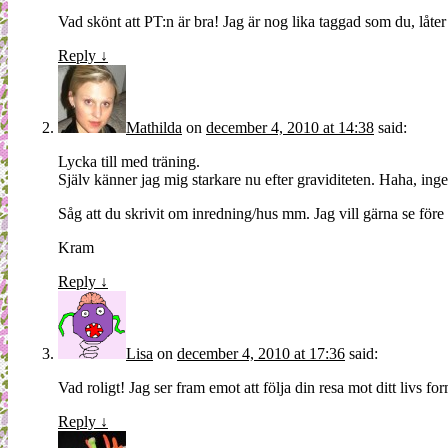
Vad skönt att PT:n är bra! Jag är nog lika taggad som du, låter
Reply
↓
Mathilda
on
december 4, 2010 at 14:38
said:
Lycka till med träning.
Själv känner jag mig starkare nu efter graviditeten. Haha, inge
Såg att du skrivit om inredning/hus mm. Jag vill gärna se före oc
Kram
Reply
↓
Lisa
on
december 4, 2010 at 17:36
said:
Vad roligt! Jag ser fram emot att följa din resa mot ditt livs fo
Reply
↓