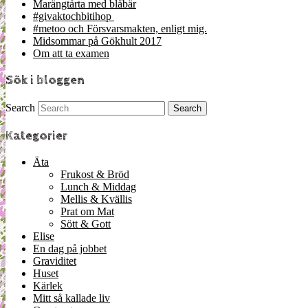
Marängtårta med blåbär
#givaktochbitihop
#metoo och Försvarsmakten, enligt mig.
Midsommar på Gökhult 2017
Om att ta examen
Sök i bloggen
Search
Kategorier
Äta
Frukost & Bröd
Lunch & Middag
Mellis & Kvällis
Prat om Mat
Sött & Gott
Elise
En dag på jobbet
Graviditet
Huset
Kärlek
Mitt så kallade liv