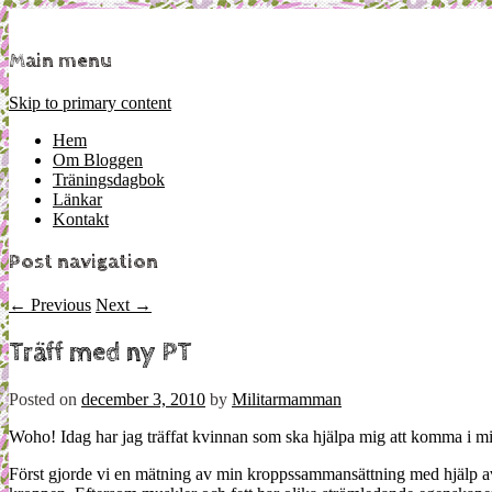
Mamma, militär och märkbart obekväm
Militärmamman
Main menu
Skip to primary content
Hem
Om Bloggen
Träningsdagbok
Länkar
Kontakt
Post navigation
←
Previous
Next
→
Träff med ny PT
Posted on
december 3, 2010
by
Militarmamman
Woho! Idag har jag träffat kvinnan som ska hjälpa mig att komma i mit
Först gjorde vi en mätning av min kroppssammansättning med hjälp av 