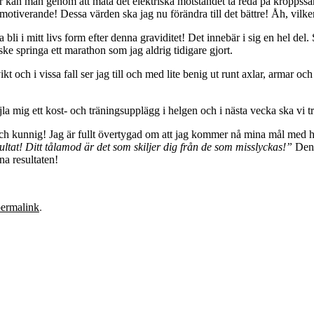
kan man genom att mäta det elektriska motståndet ta reda på kroppssamm
h motiverande! Dessa värden ska jag nu förändra till det bättre! Åh, vilk
li i mitt livs form efter denna graviditet! Det innebär i sig en hel del. 
ke springa ett marathon som jag aldrig tidigare gjort.
 och i vissa fall ser jag till och med lite benig ut runt axlar, armar och 
jla mig ett kost- och träningsupplägg i helgen och i nästa vecka ska vi t
 och kunnig! Jag är fullt övertygad om att jag kommer nå mina mål med 
sultat! Ditt tålamod är det som skiljer dig från de som misslyckas!”
Den
ina resultaten!
ermalink
.