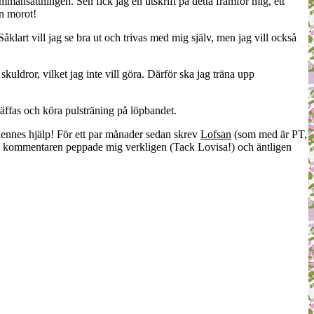
ansättningen. Sen fick jag en utskrift på detta framför mig, ett
en morot!
Såklart vill jag se bra ut och trivas med mig själv, men jag vill också
skuldror, vilket jag inte vill göra. Därför ska jag träna upp
räffas och köra pulsträning på löpbandet.
hennes hjälp! För ett par månader sedan skrev
Lofsan
(som med är PT,
 kommentaren peppade mig verkligen (Tack Lovisa!) och äntligen