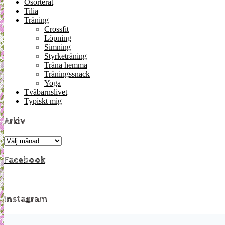
Osorterat
Tilia
Träning
Crossfit
Löpning
Simning
Styrketräning
Träna hemma
Träningssnack
Yoga
Tvåbarnslivet
Typiskt mig
Arkiv
Arkiv
Facebook
Instagram