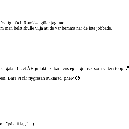
 festligt. Och Ramlösa gillar jag inte.
 man helst skulle vilja att de var hemma när de inte jobbade.
t galant! Det ÄR ju faktiskt bara ens egna gränser som sätter stopp. 
ppen! Bara vi får flygresan avklarad, phew 🙂
on ”på ditt lag”. =)