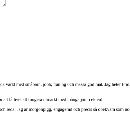
da värld med småbarn, jobb, träning och massa god mat. Jag heter Frid
 att få livet att fungera utmärkt med många järn i elden!
ing och reda. Jag är morgonpigg, engagerad och precis så obekväm som nö