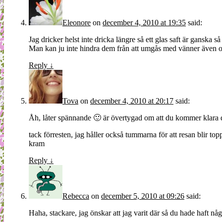
Eleonore
on
december 4, 2010 at 19:35
said:
Jag dricker helst inte dricka längre så ett glas saft är ganska så
Man kan ju inte hindra dem från att umgås med vänner även om
Reply
↓
Tova
on
december 4, 2010 at 20:17
said:
Åh, låter spännande 🙂 är övertygad om att du kommer klara de
tack förresten, jag håller också tummarna för att resan blir to
kram
Reply
↓
Rebecca
on
december 5, 2010 at 09:26
said:
Haha, stackare, jag önskar att jag varit där så du hade haft någ