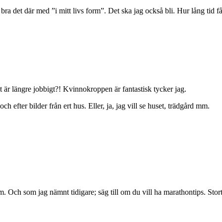
 bra det där med ”i mitt livs form”. Det ska jag också bli. Hur lång tid f
t är längre jobbigt?! Kvinnokroppen är fantastisk tycker jag.
h efter bilder från ert hus. Eller, ja, jag vill se huset, trädgård mm.
rm. Och som jag nämnt tidigare; säg till om du vill ha marathontips. Stort 